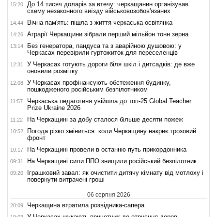
До 14 тисяч доларів за втечу: черкащанин організував
15:20
схему незаконного виїзду військовозобов'язаних
Вічна пам'ять: пішла з життя черкаська освітянка
14:44
Аграрії Черкащини зібрали перший мільйон тонн зерна
14:26
Без генератора, пандуса та з аварійною душовою: у
13:14
Черкасах перевірили гуртожиток для переселенців
У Черкасах готують дороги біля шкіл і дитсадків: де вже
12:31
оновили розмітку
У Черкасах профінансують обстеження будинку,
12:08
пошкодженого російським безпілотником
Черкаська педагогиня увійшла до топ-25 Global Teacher
11:57
Prize Ukraine 2026
На Черкащині за добу сталося більше десяти пожеж
11:22
Погода різко зміниться: коли Черкащину накриє грозовий
10:52
фронт
На Черкащині провели в останню путь прикордонника
10:17
На Черкащині сили ППО знищили російський безпілотник
09:31
Іграшковий завал: як очистити дитячу кімнату від мотлоху і
09:20
повернути витрачені гроші
06 серпня 2026
Черкащина втратила розвідника-сапера
20:09
У Черкасах шукають причетних до отруєння дерев
19:03