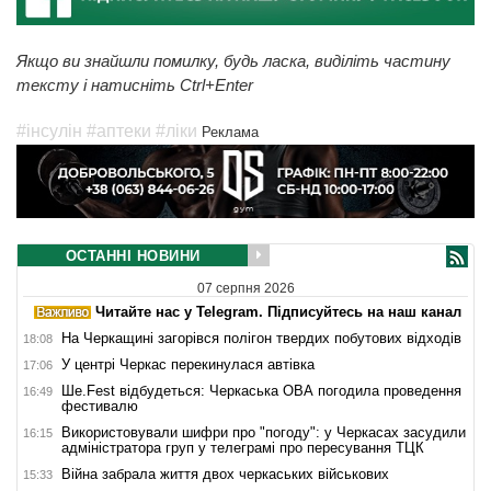
Якщо ви знайшли помилку, будь ласка, виділіть частину
тексту і натисніть Ctrl+Enter
#інсулін
#аптеки
#ліки
Реклама
ОСТАННІ НОВИНИ
07 серпня 2026
Читайте нас у Telegram. Підписуйтесь на наш канал
На Черкащині загорівся полігон твердих побутових відходів
18:08
У центрі Черкас перекинулася автівка
17:06
Ше.Fest відбудеться: Черкаська ОВА погодила проведення
16:49
фестивалю
Використовували шифри про "погоду": у Черкасах засудили
16:15
адміністратора груп у телеграмі про пересування ТЦК
Війна забрала життя двох черкаських військових
15:33