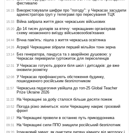
фестивалю
Використовували шифри про "погоду": у Черкасах засудили
16:15
адміністратора груп у телеграмі про пересування ТЦК
Війна забрала життя двох черкаських військових
15:33
До 14 тисяч доларів за втечу: черкащанин організував
15:20
схему незаконного виїзду військовозобов'язаних
Вічна пам'ять: пішла з життя черкаська освітянка
14:44
Аграрії Черкащини зібрали перший мільйон тонн зерна
14:26
Без генератора, пандуса та з аварійною душовою: у
13:14
Черкасах перевірили гуртожиток для переселенців
У Черкасах готують дороги біля шкіл і дитсадків: де вже
12:31
оновили розмітку
У Черкасах профінансують обстеження будинку,
12:08
пошкодженого російським безпілотником
Черкаська педагогиня увійшла до топ-25 Global Teacher
11:57
Prize Ukraine 2026
На Черкащині за добу сталося більше десяти пожеж
11:22
Погода різко зміниться: коли Черкащину накриє грозовий
10:52
фронт
На Черкащині провели в останню путь прикордонника
10:17
На Черкащині сили ППО знищили російський безпілотник
09:31
Іграшковий завал: як очистити дитячу кімнату від мотлоху і
09:20