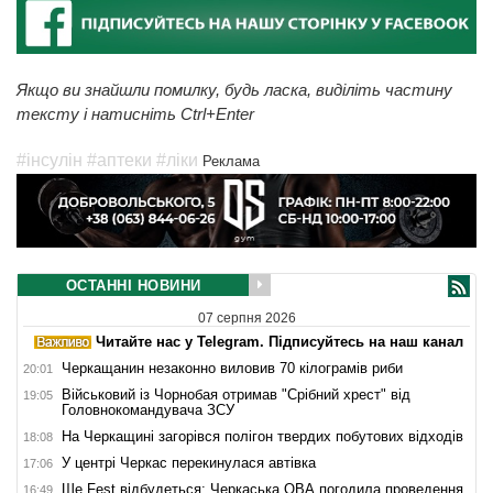
Якщо ви знайшли помилку, будь ласка, виділіть частину
тексту і натисніть Ctrl+Enter
#інсулін
#аптеки
#ліки
Реклама
ОСТАННІ НОВИНИ
07 серпня 2026
Читайте нас у Telegram. Підписуйтесь на наш канал
Черкащанин незаконно виловив 70 кілограмів риби
20:01
Військовий із Чорнобая отримав "Срібний хрест" від
19:05
Головнокомандувача ЗСУ
На Черкащині загорівся полігон твердих побутових відходів
18:08
У центрі Черкас перекинулася автівка
17:06
Ше.Fest відбудеться: Черкаська ОВА погодила проведення
16:49