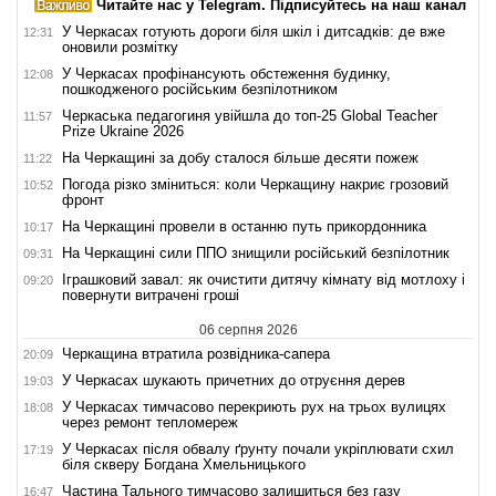
Читайте нас у Telegram. Підписуйтесь на наш канал
У Черкасах готують дороги біля шкіл і дитсадків: де вже
12:31
оновили розмітку
У Черкасах профінансують обстеження будинку,
12:08
пошкодженого російським безпілотником
Черкаська педагогиня увійшла до топ-25 Global Teacher
11:57
Prize Ukraine 2026
На Черкащині за добу сталося більше десяти пожеж
11:22
Погода різко зміниться: коли Черкащину накриє грозовий
10:52
фронт
На Черкащині провели в останню путь прикордонника
10:17
На Черкащині сили ППО знищили російський безпілотник
09:31
Іграшковий завал: як очистити дитячу кімнату від мотлоху і
09:20
повернути витрачені гроші
06 серпня 2026
Черкащина втратила розвідника-сапера
20:09
У Черкасах шукають причетних до отруєння дерев
19:03
У Черкасах тимчасово перекриють рух на трьох вулицях
18:08
через ремонт тепломереж
У Черкасах після обвалу ґрунту почали укріплювати схил
17:19
біля скверу Богдана Хмельницького
Частина Тального тимчасово залишиться без газу
16:47