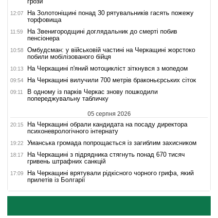
грози
На Золотоніщині понад 30 рятувальників гасять пожежу
12:07
торфовища
На Звенигородщині доглядальник до смерті побив
11:59
пенсіонера
Омбудсман: у військовій частині на Черкащині жорстоко
10:58
побили мобілізованого бійця
На Черкащині п'яний мотоцикліст зіткнувся з мопедом
10:13
На Черкащині вилучили 700 метрів браконьєрських сіток
09:54
В одному із парків Черкас знову пошкодили
09:11
попереджувальну табличку
05 серпня 2026
На Черкащині обрали кандидата на посаду директора
20:15
психоневрологічного інтернату
Уманська громада попрощається із загиблим захисником
19:22
На Черкащині з підрядника стягнуть понад 670 тисяч
18:17
гривень штрафних санкцій
На Черкащині врятували рідкісного чорного грифа, який
17:09
прилетів із Болгарії