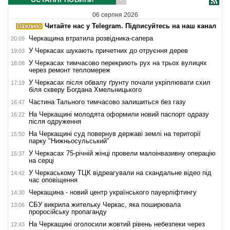
06 серпня 2026
Читайте нас у Telegram. Підписуйтесь на наш канал
Черкащина втратила розвідника-сапера
20:09
У Черкасах шукають причетних до отруєння дерев
19:03
У Черкасах тимчасово перекриють рух на трьох вулицях
18:08
через ремонт тепломереж
У Черкасах після обвалу ґрунту почали укріплювати схил
17:19
біля скверу Богдана Хмельницького
Частина Тального тимчасово залишиться без газу
16:47
На Черкащині молодята оформили новий паспорт одразу
16:22
після одруження
На Черкащині суд повернув державі землі на території
15:50
парку "Нижньосульський"
У Черкасах 75-річній жінці провели малоінвазивну операцію
15:37
на серці
У Черкаському ТЦК відреагували на скандальне відео під
14:42
час оповіщення
Черкащина - новий центр українського пауерліфтингу
14:30
СБУ викрила жительку Черкас, яка поширювала
13:06
проросійську пропаганду
На Черкащині оголосили жовтий рівень небезпеки через
12:43