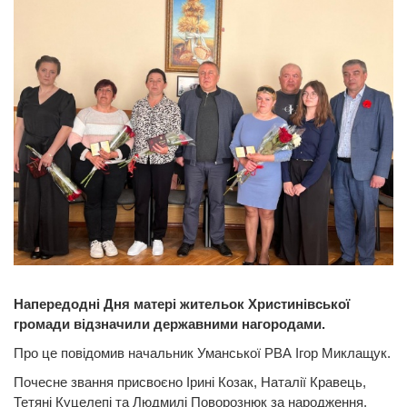
Напередодні Дня матері жительок Христинівської
громади відзначили державними нагородами.
Про це повідомив начальник Уманської РВА Ігор Миклащук.
Почесне звання присвоєно Ірині Козак, Наталії Кравець,
Тетяні Куцелепі та Людмилі Поворознюк за народження,