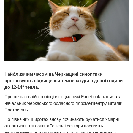
Найближчим часом на Черкащині синоптики
прогнозують підвищення температури в денні години
до 12-14° тепла.
Про це на своїй сторінці в соцмережі Facebook
написав
начальник Черкаського обласного гідрометцентру Віталій
Постригань.
По північних широтах знову починають рухатися хмарні
атлантичні циклони, а їх теплі сектори посилять
надходження теплого повітря, що додасть весні нового