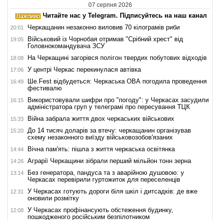
07 серпня 2026
Читайте нас у Telegram. Підписуйтесь на наш канал
Черкащанин незаконно виловив 70 кілограмів риби
20:01
Військовий із Чорнобая отримав "Срібний хрест" від
19:05
Головнокомандувача ЗСУ
На Черкащині загорівся полігон твердих побутових відходів
18:08
У центрі Черкас перекинулася автівка
17:06
Ше.Fest відбудеться: Черкаська ОВА погодила проведення
16:49
фестивалю
Використовували шифри про "погоду": у Черкасах засудили
16:15
адміністратора груп у телеграмі про пересування ТЦК
Війна забрала життя двох черкаських військових
15:33
До 14 тисяч доларів за втечу: черкащанин організував
15:20
схему незаконного виїзду військовозобов'язаних
Вічна пам'ять: пішла з життя черкаська освітянка
14:44
Аграрії Черкащини зібрали перший мільйон тонн зерна
14:26
Без генератора, пандуса та з аварійною душовою: у
13:14
Черкасах перевірили гуртожиток для переселенців
У Черкасах готують дороги біля шкіл і дитсадків: де вже
12:31
оновили розмітку
У Черкасах профінансують обстеження будинку,
12:08
пошкодженого російським безпілотником