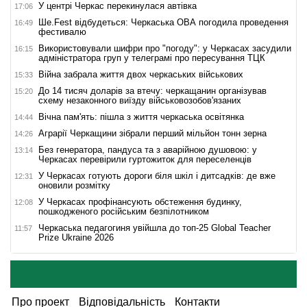
У центрі Черкас перекинулася автівка
17:06
Ше.Fest відбудеться: Черкаська ОВА погодила проведення
16:49
фестивалю
Використовували шифри про "погоду": у Черкасах засудили
16:15
адміністратора груп у телеграмі про пересування ТЦК
Війна забрала життя двох черкаських військових
15:33
До 14 тисяч доларів за втечу: черкащанин організував
15:20
схему незаконного виїзду військовозобов'язаних
Вічна пам'ять: пішла з життя черкаська освітянка
14:44
Аграрії Черкащини зібрали перший мільйон тонн зерна
14:26
Без генератора, пандуса та з аварійною душовою: у
13:14
Черкасах перевірили гуртожиток для переселенців
У Черкасах готують дороги біля шкіл і дитсадків: де вже
12:31
оновили розмітку
У Черкасах профінансують обстеження будинку,
12:08
пошкодженого російським безпілотником
Черкаська педагогиня увійшла до топ-25 Global Teacher
11:57
Prize Ukraine 2026
Про проект
Відповідальність
Контакти