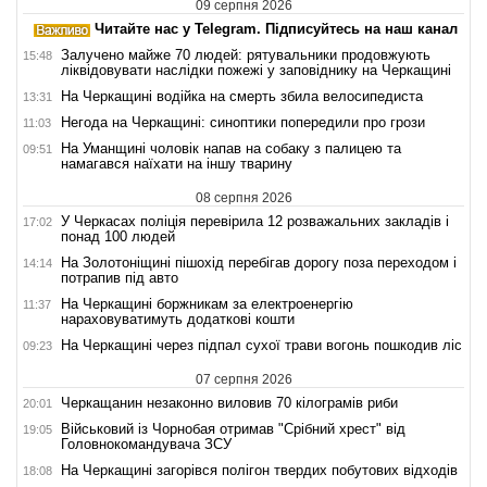
09 серпня 2026
Читайте нас у Telegram. Підписуйтесь на наш канал
Залучено майже 70 людей: рятувальники продовжують
15:48
ліквідовувати наслідки пожежі у заповіднику на Черкащині
На Черкащині водійка на смерть збила велосипедиста
13:31
Негода на Черкащині: синоптики попередили про грози
11:03
На Уманщині чоловік напав на собаку з палицею та
09:51
намагався наїхати на іншу тварину
08 серпня 2026
У Черкасах поліція перевірила 12 розважальних закладів і
17:02
понад 100 людей
На Золотоніщині пішохід перебігав дорогу поза переходом і
14:14
потрапив під авто
На Черкащині боржникам за електроенергію
11:37
нараховуватимуть додаткові кошти
На Черкащині через підпал сухої трави вогонь пошкодив ліс
09:23
07 серпня 2026
Черкащанин незаконно виловив 70 кілограмів риби
20:01
Військовий із Чорнобая отримав "Срібний хрест" від
19:05
Головнокомандувача ЗСУ
На Черкащині загорівся полігон твердих побутових відходів
18:08