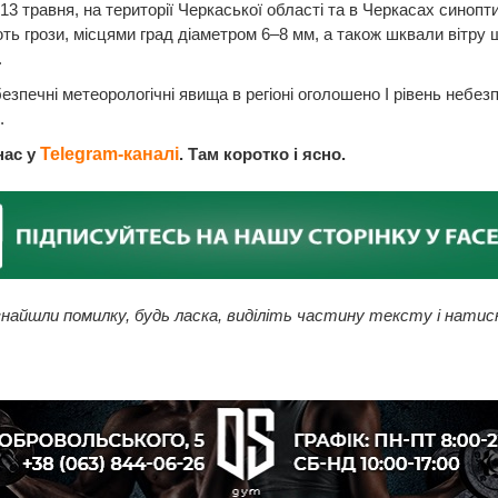
 13 травня, на території Черкаської області та в Черкасах синопт
ть грози, місцями град діаметром 6–8 мм, а також шквали вітру
.
езпечні метеорологічні явища в регіоні оголошено I рівень небез
.
нас у
Telegram-каналі
. Там коротко і ясно.
найшли помилку, будь ласка, виділіть частину тексту і натис