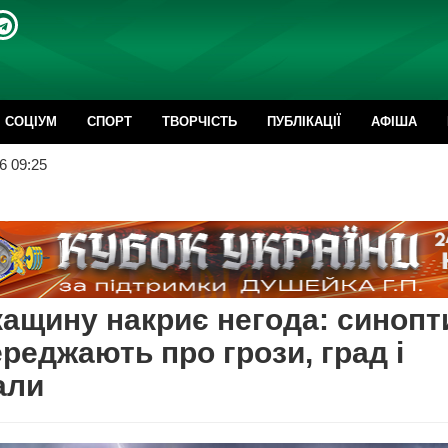
CОЦІУМ
СПОРТ
ТВОРЧІСТЬ
ПУБЛІКАЦІЇ
АФІША
6 09:25
ащину накриє негода: синопт
реджають про грози, град і
али