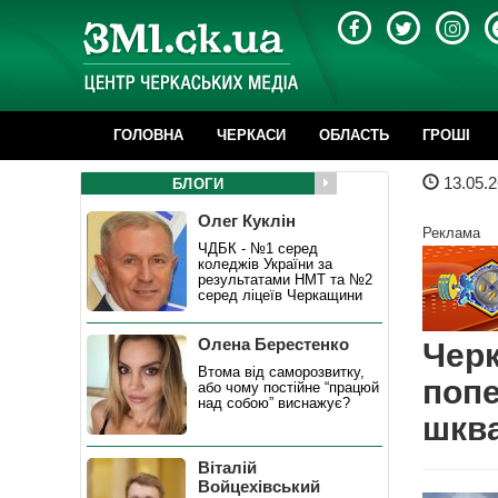
ГОЛОВНА
ЧЕРКАСИ
ОБЛАСТЬ
ГРОШІ
13.05.2
БЛОГИ
Олег Куклін
Реклама
ЧДБК - №1 серед
коледжів України за
результатами НМТ та №2
серед ліцеїв Черкащини
Олена Берестенко
Черк
Втома від саморозвитку,
попе
або чому постійне “працюй
над собою” виснажує?
шкв
Віталій
Войцехівський