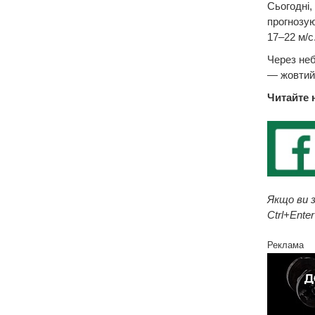
Сьогодні,
прогнозую
17–22 м/с
Через неб
— жовтий
Читайте 
Якщо ви з
Ctrl+Enter
Реклама