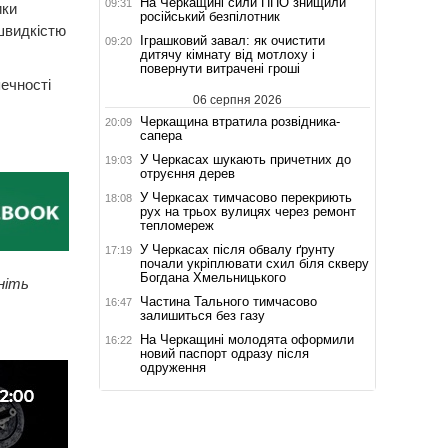
На Черкащині сили ППО знищили
09:31
ики
російський безпілотник
 швидкістю
Іграшковий завал: як очистити
09:20
дитячу кімнату від мотлоху і
повернути витрачені гроші
печності
06 серпня 2026
Черкащина втратила розвідника-
20:09
сапера
У Черкасах шукають причетних до
19:03
отруєння дерев
У Черкасах тимчасово перекриють
18:08
рух на трьох вулицях через ремонт
тепломереж
У Черкасах після обвалу ґрунту
17:19
почали укріплювати схил біля скверу
Богдана Хмельницького
ніть
Частина Тального тимчасово
16:47
залишиться без газу
На Черкащині молодята оформили
16:22
новий паспорт одразу після
одруження