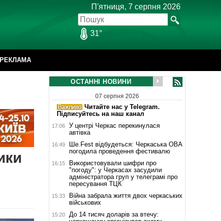
П'ятниця, 7 серпня 2026
31°
РЕКЛАМА
ОСТАННІ НОВИНИ
07 серпня 2026
Читайте нас у Telegram.
Підписуйтесь на наш канал
У центрі Черкас перекинулася
17:06
автівка
Ше.Fest відбудеться: Черкаська ОВА
16:49
погодила проведення фестивалю
ики
Використовували шифри про
16:15
"погоду": у Черкасах засудили
адміністратора груп у телеграмі про
пересування ТЦК
Війна забрала життя двох черкаських
15:33
військових
До 14 тисяч доларів за втечу:
15:20