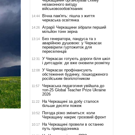
черкащанин організував схему
незаконного виїзду
військовозобов'язаних
Вічна пам'ять: пішла з життя
14:44
черкаська освітянка
Аграрії Черкащини зібрали перший
14:26
мільйон тонн зерна
Без генератора, пандуса та з
13:14
аварійною душовою: у Черкасах
перевірили гуртожиток для
переселенців
У Черкасах готують дороги біля шкіл
12:31
і дитсадків: де вже оновили розмітку
У Черкасах профінансують
12:08
обстеження будинку, пошкодженого
російським безпілотником
Черкаська педагогиня увійшла до
11:57
топ-25 Global Teacher Prize Ukraine
2026
На Черкащині за добу сталося
11:22
більше десяти пожеж
Погода різко зміниться: коли
10:52
Черкащину накриє грозовий фронт
На Черкащині провели в останню
10:17
путь прикордонника