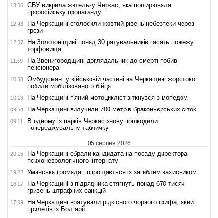
СБУ викрила жительку Черкас, яка поширювала
13:06
проросійську пропаганду
На Черкащині оголосили жовтий рівень небезпеки через
12:43
грози
На Золотоніщині понад 30 рятувальників гасять пожежу
12:07
торфовища
На Звенигородщині доглядальник до смерті побив
11:59
пенсіонера
Омбудсман: у військовій частині на Черкащині жорстоко
10:58
побили мобілізованого бійця
На Черкащині п'яний мотоцикліст зіткнувся з мопедом
10:13
На Черкащині вилучили 700 метрів браконьєрських сіток
09:54
В одному із парків Черкас знову пошкодили
09:11
попереджувальну табличку
05 серпня 2026
На Черкащині обрали кандидата на посаду директора
20:15
психоневрологічного інтернату
Уманська громада попрощається із загиблим захисником
19:22
На Черкащині з підрядника стягнуть понад 670 тисяч
18:17
гривень штрафних санкцій
На Черкащині врятували рідкісного чорного грифа, який
17:09
прилетів із Болгарії