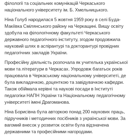
філології та соціальних комунікацій Черкаського
національного університету ім. Б. Хмельницького.
Ніна Голуб народилася 5 жовтня 1959 року в селі Буда-
Макіївка Смілянського району на Черкащині. Вищу освіту
здобула на філологічному факультеті Черкаського
державного педагогічного інституту, згодом продовжила
науковий шлях в аспірантурі та докторантурі провідних
педагогічних закладів України.
Професійну діяльність розпочала як учителька української
мови та літератури в Черкасах. Упродовж багатьох років
працювала в Черкаському національному університеті, де
була викладачкою, доценткою та завідувачкою кафедри.
Також обіймала керівні та наукові посади в Інституті
педагогіки НАПН України та Національному педагогічному
університеті імені Драгоманова.
Ніна Борисівна була авторкою понад 200 наукових праць,
підручників і методичних посібників з української мови. За
вагомий внесок у розвиток освіти була відзначена
державними та професійними нагородами.