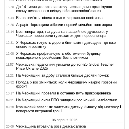
15:33
До 14 тисяч доларів за втечу: черкащанин організував
15:20
схему незаконного виїзду військовозобов'язаних
Вічна пам'ять: пішла з життя черкаська освітянка
14:44
Аграрії Черкащини зібрали перший мільйон тонн зерна
14:26
Без генератора, пандуса та з аварійною душовою: у
13:14
Черкасах перевірили гуртожиток для переселенців
У Черкасах готують дороги біля шкіл і дитсадків: де вже
12:31
оновили розмітку
У Черкасах профінансують обстеження будинку,
12:08
пошкодженого російським безпілотником
Черкаська педагогиня увійшла до топ-25 Global Teacher
11:57
Prize Ukraine 2026
На Черкащині за добу сталося більше десяти пожеж
11:22
Погода різко зміниться: коли Черкащину накриє грозовий
10:52
фронт
На Черкащині провели в останню путь прикордонника
10:17
На Черкащині сили ППО знищили російський безпілотник
09:31
Іграшковий завал: як очистити дитячу кімнату від мотлоху і
09:20
повернути витрачені гроші
06 серпня 2026
Черкащина втратила розвідника-сапера
20:09