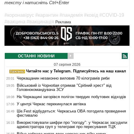
тексту і натисніть Ctrl+Enter
#коронавірус
#карантин
#пандемія
#ковід
#COVID-19
#вакцина
#вакцинація
Реклама
ОСТАННІ НОВИНИ
07 серпня 2026
Читайте нас у Telegram. Підписуйтесь на наш канал
Черкащанин незаконно виловив 70 кілограмів риби
20:01
Військовий із Чорнобая отримав "Срібний хрест" від
19:05
Головнокомандувача ЗСУ
На Черкащині загорівся полігон твердих побутових відходів
18:08
У центрі Черкас перекинулася автівка
17:06
Ше.Fest відбудеться: Черкаська ОВА погодила проведення
16:49
фестивалю
Використовували шифри про "погоду": у Черкасах засудили
16:15
адміністратора груп у телеграмі про пересування ТЦК
Війна забрала життя двох черкаських військових