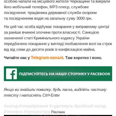
особою напали на місцевого жителя Черкащини та викрали
його мобільний телефон, МР3 плеєр, службове
посвідчення працівника державної служби охорони
та посвідченням водія на загальну суму 3000 грн.
На цей час особа відбуває покарання у виправному центрі
за раніше вчинені злочини проти власності. Санкцією
зазначеної статі Кримінального кодексу України
передбачено покарання у вигляді позбавлення волі на строк
від від семи до десяти років із конфіскацією майна.
Читайте нас у
Telegram-каналі
. Там коротко і ясно.
Якщо ви знайшли помилку, будь ласка, виділіть частину
тексту і натисніть Ctrl+Enter
#напад
#пограбування
#судитимуть
#розбіний напад
#телефон
#прокуратура
Реклама