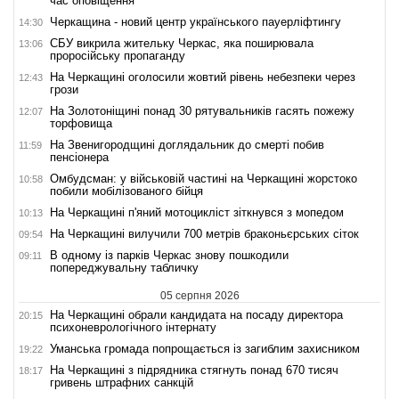
час оповіщення
Черкащина - новий центр українського пауерліфтингу
14:30
СБУ викрила жительку Черкас, яка поширювала
13:06
проросійську пропаганду
На Черкащині оголосили жовтий рівень небезпеки через
12:43
грози
На Золотоніщині понад 30 рятувальників гасять пожежу
12:07
торфовища
На Звенигородщині доглядальник до смерті побив
11:59
пенсіонера
Омбудсман: у військовій частині на Черкащині жорстоко
10:58
побили мобілізованого бійця
На Черкащині п'яний мотоцикліст зіткнувся з мопедом
10:13
На Черкащині вилучили 700 метрів браконьєрських сіток
09:54
В одному із парків Черкас знову пошкодили
09:11
попереджувальну табличку
05 серпня 2026
На Черкащині обрали кандидата на посаду директора
20:15
психоневрологічного інтернату
Уманська громада попрощається із загиблим захисником
19:22
На Черкащині з підрядника стягнуть понад 670 тисяч
18:17
гривень штрафних санкцій