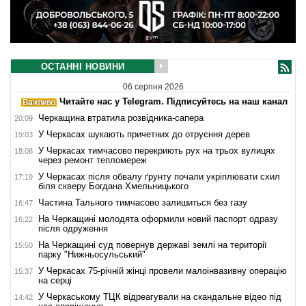
ОСТАННІ НОВИНИ
06 серпня 2026
Читайте нас у Telegram. Підписуйтесь на наш канал
Черкащина втратила розвідника-сапера
20:09
У Черкасах шукають причетних до отруєння дерев
19:03
У Черкасах тимчасово перекриють рух на трьох вулицях
18:08
через ремонт тепломереж
У Черкасах після обвалу ґрунту почали укріплювати схил
17:19
біля скверу Богдана Хмельницького
Частина Тального тимчасово залишиться без газу
16:47
На Черкащині молодята оформили новий паспорт одразу
16:22
після одруження
На Черкащині суд повернув державі землі на території
15:50
парку "Нижньосульський"
У Черкасах 75-річній жінці провели малоінвазивну операцію
15:37
на серці
У Черкаському ТЦК відреагували на скандальне відео під
14:42