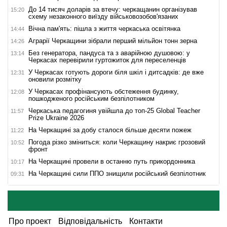
До 14 тисяч доларів за втечу: черкащанин організував
15:20
схему незаконного виїзду військовозобов'язаних
Вічна пам'ять: пішла з життя черкаська освітянка
14:44
Аграрії Черкащини зібрали перший мільйон тонн зерна
14:26
Без генератора, пандуса та з аварійною душовою: у
13:14
Черкасах перевірили гуртожиток для переселенців
У Черкасах готують дороги біля шкіл і дитсадків: де вже
12:31
оновили розмітку
У Черкасах профінансують обстеження будинку,
12:08
пошкодженого російським безпілотником
Черкаська педагогиня увійшла до топ-25 Global Teacher
11:57
Prize Ukraine 2026
На Черкащині за добу сталося більше десяти пожеж
11:22
Погода різко зміниться: коли Черкащину накриє грозовий
10:52
фронт
На Черкащині провели в останню путь прикордонника
10:17
На Черкащині сили ППО знищили російський безпілотник
09:31
Про проект
Відповідальність
Контакти