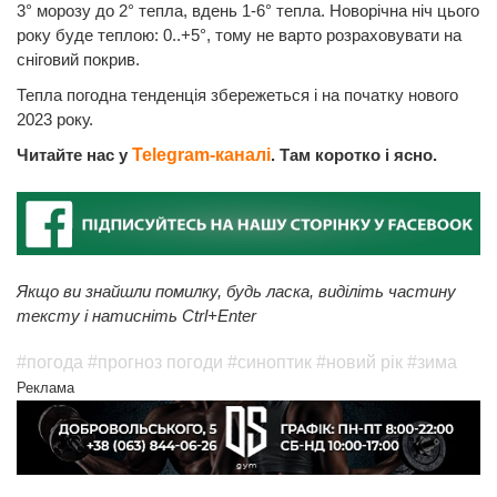
3° морозу до 2° тепла, вдень 1-6° тепла. Новорічна ніч цього
року буде теплою: 0..+5°, тому не варто розраховувати на
сніговий покрив.
Тепла погодна тенденція збережеться і на початку нового
2023 року.
Читайте нас у
Telegram-каналі
. Там коротко і ясно.
Якщо ви знайшли помилку, будь ласка, виділіть частину
тексту і натисніть Ctrl+Enter
#погода
#прогноз погоди
#синоптик
#новий рік
#зима
Реклама