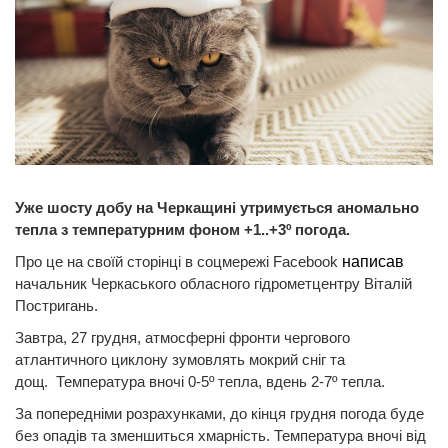
Уже шосту добу на Черкащині утримується аномально
тепла з температурним фоном +1..+3º погода.
Про це на своїй сторінці в соцмережі Facebook
написав
начальник Черкаського обласного гідрометцентру Віталій
Постригань.
Завтра, 27 грудня, атмосферні фронти чергового
атлантичного циклону зумовлять мокрий сніг та
дощ. Температура вночі 0-5º тепла, вдень 2-7º тепла.
За попередніми розрахунками, до кінця грудня погода буде
без опадів та зменшиться хмарність. Температура вночі від