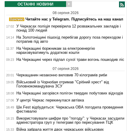
ОСТАННІ НОВИНИ
08 серпня 2026
Читайте нас у Telegram. Підписуйтесь на наш канал
У Черкасах поліція перевірила 12 розважальних закладів і
17:02
понад 100 людей
На Золотоніщині пішохід перебігав дорогу поза переходом і
14:14
потрапив під авто
На Черкащині боржникам за електроенергію
11:37
нараховуватимуть додаткові кошти
На Черкащині через підпал сухої трави вогонь пошкодив ліс
09:23
07 серпня 2026
Черкащанин незаконно виловив 70 кілограмів риби
20:01
Військовий із Чорнобая отримав "Срібний хрест" від
19:05
Головнокомандувача ЗСУ
На Черкащині загорівся полігон твердих побутових відходів
18:08
У центрі Черкас перекинулася автівка
17:06
Ше.Fest відбудеться: Черкаська ОВА погодила проведення
16:49
фестивалю
Використовували шифри про "погоду": у Черкасах засудили
16:15
адміністратора груп у телеграмі про пересування ТЦК
Війна забрала життя двох черкаських військових
15:33