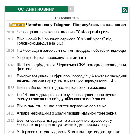
ОСТАННІ НОВИНИ
07 серпня 2026
Читайте нас у Telegram. Підписуйтесь на наш канал
Черкащанин незаконно виловив 70 кілограмів риби
20:01
Військовий із Чорнобая отримав "Срібний хрест" від
19:05
Головнокомандувача ЗСУ
На Черкащині загорівся полігон твердих побутових відходів
18:08
У центрі Черкас перекинулася автівка
17:06
Ше.Fest відбудеться: Черкаська ОВА погодила проведення
16:49
фестивалю
Використовували шифри про "погоду": у Черкасах засудили
16:15
адміністратора груп у телеграмі про пересування ТЦК
Війна забрала життя двох черкаських військових
15:33
До 14 тисяч доларів за втечу: черкащанин організував
15:20
схему незаконного виїзду військовозобов'язаних
Вічна пам'ять: пішла з життя черкаська освітянка
14:44
Аграрії Черкащини зібрали перший мільйон тонн зерна
14:26
Без генератора, пандуса та з аварійною душовою: у
13:14
Черкасах перевірили гуртожиток для переселенців
У Черкасах готують дороги біля шкіл і дитсадків: де вже
12:31