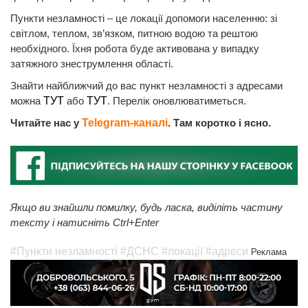
Пункти незламності – це локації допомоги населенню: зі
світлом, теплом, зв’язком, питною водою та рештою
необхідного. Їхня робота буде активована у випадку
затяжного знеструмлення області.
Знайти найближчий до вас пункт незламності з адресами
можна
ТУТ
або
ТУТ
. Перелік оновлюватиметься.
Читайте нас у
Telegram-каналі
. Там коротко і ясно.
Якщо ви знайшли помилку, будь ласка, виділіть частину
тексту і натисніть Ctrl+Enter
#Пункти незламності
#ДСНС
#локації
#адреси
Реклама