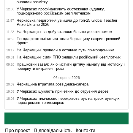
оновили розмітку
У Черкасах профінансують обстеження будинку,
12:08
пошкодженого російським безпілотником
Черкаська педагогиня увійшла до топ-25 Global Teacher
11:57
Prize Ukraine 2026
На Черкащині за добу сталося більше десяти пожеж
11:22
Погода різко зміниться: коли Черкащину накриє грозовий
10:52
фронт
На Черкащині провели в останню путь прикордонника
10:17
На Черкащині сили ППО знищили російський безпілотник
09:31
Іграшковий завал: як очистити дитячу кімнату від мотлоху і
09:20
повернути витрачені гроші
06 серпня 2026
Черкащина втратила розвідника-сапера
20:09
У Черкасах шукають причетних до отруєння дерев
19:03
У Черкасах тимчасово перекриють рух на трьох вулицях
18:08
через ремонт тепломереж
Про проект
Відповідальність
Контакти