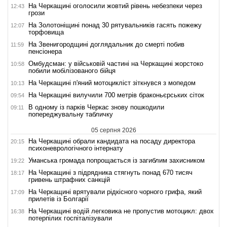
На Черкащині оголосили жовтий рівень небезпеки через
12:43
грози
На Золотоніщині понад 30 рятувальників гасять пожежу
12:07
торфовища
На Звенигородщині доглядальник до смерті побив
11:59
пенсіонера
Омбудсман: у військовій частині на Черкащині жорстоко
10:58
побили мобілізованого бійця
На Черкащині п'яний мотоцикліст зіткнувся з мопедом
10:13
На Черкащині вилучили 700 метрів браконьєрських сіток
09:54
В одному із парків Черкас знову пошкодили
09:11
попереджувальну табличку
05 серпня 2026
На Черкащині обрали кандидата на посаду директора
20:15
психоневрологічного інтернату
Уманська громада попрощається із загиблим захисником
19:22
На Черкащині з підрядника стягнуть понад 670 тисяч
18:17
гривень штрафних санкцій
На Черкащині врятували рідкісного чорного грифа, який
17:09
прилетів із Болгарії
На Черкащині водій легковика не пропустив мотоцикл: двох
16:38
потерпілих госпіталізували