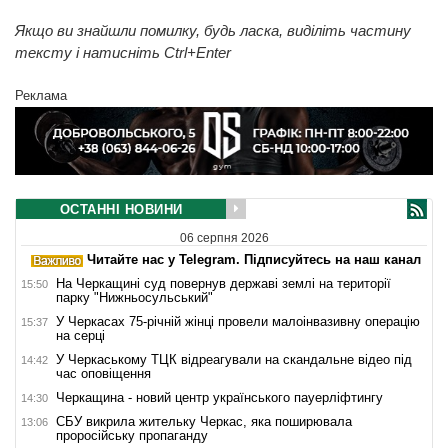
Якщо ви знайшли помилку, будь ласка, виділіть частину
тексту і натисніть Ctrl+Enter
Реклама
ОСТАННІ НОВИНИ
06 серпня 2026
Читайте нас у Telegram. Підписуйтесь на наш канал
На Черкащині суд повернув державі землі на території
15:50
парку "Нижньосульський"
У Черкасах 75-річній жінці провели малоінвазивну операцію
15:37
на серці
У Черкаському ТЦК відреагували на скандальне відео під
14:42
час оповіщення
Черкащина - новий центр українського пауерліфтингу
14:30
СБУ викрила жительку Черкас, яка поширювала
13:06
проросійську пропаганду