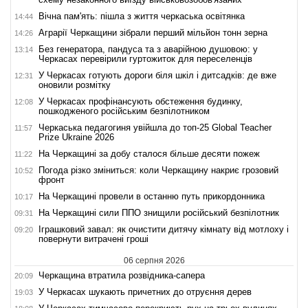
Вічна пам'ять: пішла з життя черкаська освітянка
14:44
Аграрії Черкащини зібрали перший мільйон тонн зерна
14:26
Без генератора, пандуса та з аварійною душовою: у
13:14
Черкасах перевірили гуртожиток для переселенців
У Черкасах готують дороги біля шкіл і дитсадків: де вже
12:31
оновили розмітку
У Черкасах профінансують обстеження будинку,
12:08
пошкодженого російським безпілотником
Черкаська педагогиня увійшла до топ-25 Global Teacher
11:57
Prize Ukraine 2026
На Черкащині за добу сталося більше десяти пожеж
11:22
Погода різко зміниться: коли Черкащину накриє грозовий
10:52
фронт
На Черкащині провели в останню путь прикордонника
10:17
На Черкащині сили ППО знищили російський безпілотник
09:31
Іграшковий завал: як очистити дитячу кімнату від мотлоху і
09:20
повернути витрачені гроші
06 серпня 2026
Черкащина втратила розвідника-сапера
20:09
У Черкасах шукають причетних до отруєння дерев
19:03