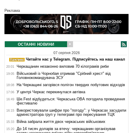
Реклама
ОСТАННІ НОВИНИ
07 серпня 2026
Читайте нас у Telegram. Підписуйтесь на наш канал
Черкащанин незаконно виловив 70 кілограмів риби
20:01
Військовий із Чорнобая отримав "Срібний хрест" від
19:05
Головнокомандувача ЗСУ
На Черкащині загорівся полігон твердих побутових відходів
18:08
У центрі Черкас перекинулася автівка
17:06
Ше.Fest відбудеться: Черкаська ОВА погодила проведення
16:49
фестивалю
Використовували шифри про "погоду": у Черкасах засудили
16:15
адміністратора груп у телеграмі про пересування ТЦК
Війна забрала життя двох черкаських військових
15:33
До 14 тисяч доларів за втечу: черкащанин організував
15:20
схему незаконного виїзду військовозобов'язаних