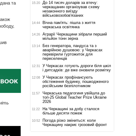
До 14 тисяч доларів за втечу:
рдана та
15:20
черкащанин організував схему
незаконного виїзду
військовозобов'язаних
також
Вічна пам'ять: пішла з життя
14:44
вободу,
черкаська освітянка
Аграрії Черкащини зібрали перший
14:26
мільйон тонн зерна
шив
Без генератора, пандуса та з
13:14
аварійною душовою: у Черкасах
перевірили гуртожиток для
переселенців
У Черкасах готують дороги біля шкіл
12:31
і дитсадків: де вже оновили розмітку
У Черкасах профінансують
12:08
обстеження будинку, пошкодженого
російським безпілотником
Черкаська педагогиня увійшла до
11:57
топ-25 Global Teacher Prize Ukraine
2026
ніть
На Черкащині за добу сталося
11:22
більше десяти пожеж
Погода різко зміниться: коли
10:52
Черкащину накриє грозовий фронт