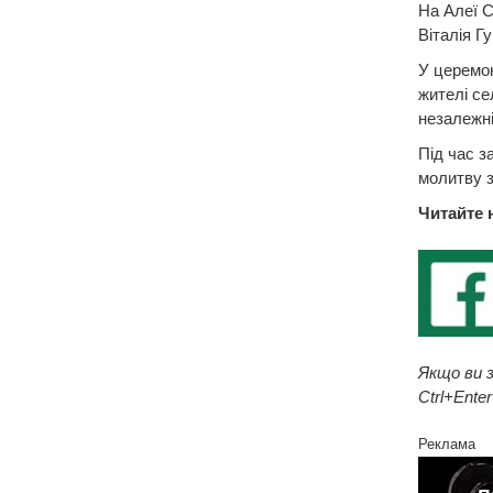
На Алеї С
Віталія Г
У церемон
жителі се
незалежні
Під час з
молитву з
Читайте 
Якщо ви з
Ctrl+Enter
Реклама