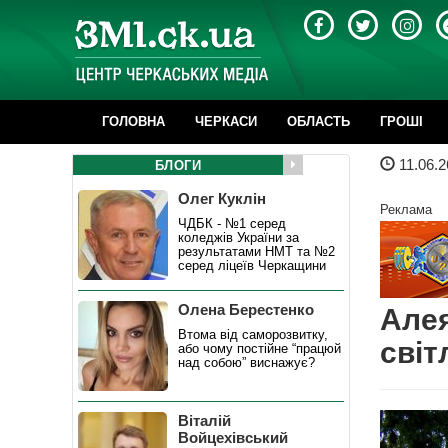
ГОЛОВНА
ЧЕРКАСИ
ОБЛАСТЬ
ГРОШІ
11.06.2
БЛОГИ
Олег Куклін
Реклама
ЧДБК - №1 серед
коледжів України за
результатами НМТ та №2
серед ліцеїв Черкащини
Олена Берестенко
Алея
Втома від саморозвитку,
світ
або чому постійне “працюй
над собою” виснажує?
Віталій
Войцехівський