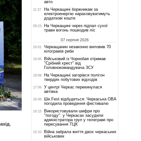
авто
На Черкащині боржникам за
11:37
електроенергію нараховуватимуть
додаткові кошти
На Черкащині через підпал сухої
09:23
трави вогонь пошкодив ліс
07 серпня 2026
Черкащанин незаконно виловив 70
20:01
кілограмів риби
Військовий із Чорнобая отримав
19:05
"Срібний хрест" від
Головнокомандувача ЗСУ
На Черкащині загорівся полігон
18:08
твердих побутових відходів
У центрі Черкас перекинулася
17:06
автівка
Ше.Fest відбудеться: Черкаська ОВА
16:49
погодила проведення фестивалю
Використовували шифри про
16:15
"погоду": у Черкасах засудили
адміністратора груп у телеграмі про
ахід.
пересування ТЦК
Війна забрала життя двох черкаських
15:33
військових