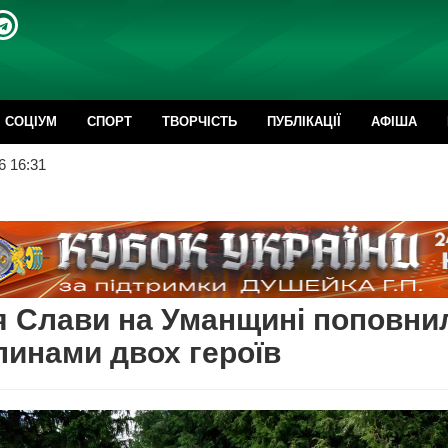
CОЦІУМ
СПОРТ
ТВОРЧІСТЬ
ПУБЛІКАЦІЇ
АФІША
6 16:31
 Слави на Уманщині поповни
линами двох героїв