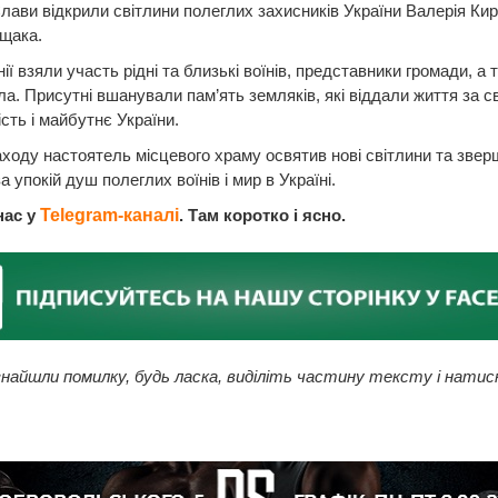
лави відкрили світлини полеглих захисників України Валерія Ки
ущака.
ії взяли участь рідні та близькі воїнів, представники громади, а 
ла. Присутні вшанували пам’ять земляків, які віддали життя за с
сть і майбутнє України.
аходу настоятель місцевого храму освятив нові світлини та звер
а упокій душ полеглих воїнів і мир в Україні.
нас у
Telegram-каналі
. Там коротко і ясно.
найшли помилку, будь ласка, виділіть частину тексту і натис