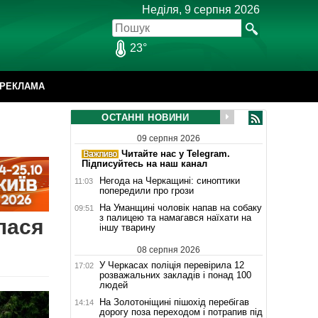
Неділя, 9 серпня 2026
23°
РЕКЛАМА
ОСТАННІ НОВИНИ
09 серпня 2026
Читайте нас у Telegram.
Підписуйтесь на наш канал
Негода на Черкащині: синоптики
11:03
попередили про грози
На Уманщині чоловік напав на собаку
09:51
з палицею та намагався наїхати на
лася
іншу тварину
08 серпня 2026
У Черкасах поліція перевірила 12
17:02
розважальних закладів і понад 100
людей
На Золотоніщині пішохід перебігав
14:14
дорогу поза переходом і потрапив під