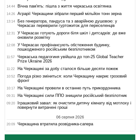
Вічна пам'ять: пішла з життя черкаська освітянка
14:44
Аграрії Черкащини зібрали перший мільйон тонн зерна
14:26
Без генератора, пандуса та з аварійною душовою: у
13:14
Черкасах перевірили гуртожиток для переселенців
У Черкасах готують дороги біля шкіл і дитсадків: де вже
12:31
оновили розмітку
У Черкасах профінансують обстеження будинку,
12:08
пошкодженого російським безпілотником
Черкаська педагогиня увійшла до топ-25 Global Teacher
11:57
Prize Ukraine 2026
На Черкащині за добу сталося більше десяти пожеж
11:22
Погода різко зміниться: коли Черкащину накриє грозовий
10:52
фронт
На Черкащині провели в останню путь прикордонника
10:17
На Черкащині сили ППО знищили російський безпілотник
09:31
Іграшковий завал: як очистити дитячу кімнату від мотлоху і
09:20
повернути витрачені гроші
06 серпня 2026
Черкащина втратила розвідника-сапера
20:09