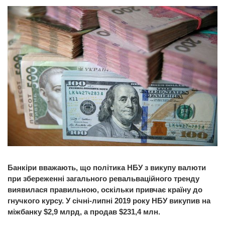
Банкіри вважають, що політика НБУ з викупу валюти
при збереженні загального ревальваційного тренду
виявилася правильною, оскільки привчає країну до
гнучкого курсу. У січні-липні 2019 року НБУ викупив на
міжбанку $2,9 млрд, а продав $231,4 млн.