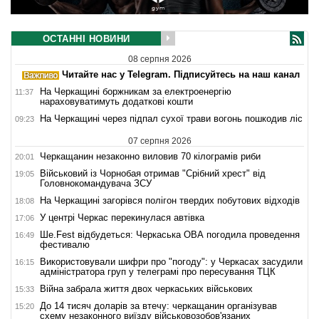
ОСТАННІ НОВИНИ
08 серпня 2026
Читайте нас у Telegram. Підписуйтесь на наш канал
На Черкащині боржникам за електроенергію
11:37
нараховуватимуть додаткові кошти
На Черкащині через підпал сухої трави вогонь пошкодив ліс
09:23
07 серпня 2026
Черкащанин незаконно виловив 70 кілограмів риби
20:01
Військовий із Чорнобая отримав "Срібний хрест" від
19:05
Головнокомандувача ЗСУ
На Черкащині загорівся полігон твердих побутових відходів
18:08
У центрі Черкас перекинулася автівка
17:06
Ше.Fest відбудеться: Черкаська ОВА погодила проведення
16:49
фестивалю
Використовували шифри про "погоду": у Черкасах засудили
16:15
адміністратора груп у телеграмі про пересування ТЦК
Війна забрала життя двох черкаських військових
15:33
До 14 тисяч доларів за втечу: черкащанин організував
15:20
схему незаконного виїзду військовозобов'язаних