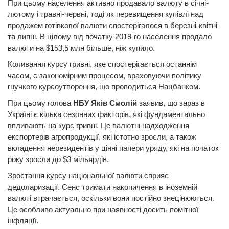
При цьому населення активно продавало валюту в січні-
лютому і травні-червні, тоді як перевищення купівлі над
продажем готівкової валюти спостерігалося в березні-квітні
та липні. В цілому від початку 2019-го населення продало
валюти на $153,5 млн більше, ніж купило.
Коливання курсу гривні, яке спостерігається останнім
часом, є закономірним процесом, враховуючи політику
гнучкого курсоутворення, що проводиться Нацбанком.
При цьому голова
НБУ Яків Смолій
заявив, що зараз в
Україні є кілька сезонних факторів, які фундаментально
впливають на курс гривні. Це валютні надходження
експортерів агропродукції, які істотно зросли, а також
вкладення нерезидентів у цінні папери уряду, які на початок
року зросли до $3 мільярдів.
Зростання курсу національної валюти сприяє
дедоларизації. Сенс тримати накопичення в іноземній
валюті втрачається, оскільки вони постійно знецінюються.
Це особливо актуально при наявності досить помітної
інфляції.