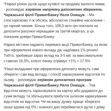
“Наразі різких рухів щодо купівлі чи продажу валюти немає,
- розповідає
керівник напрямку депозитних збережень
Черкаської філії ПриватБанку Неля Онищук
. - Ми
спостерігаємо ті ж обсяги, абсолютно спокійне населення –
це гарний чинник. Більш того, 106,5 млн грн поклали на
депозитні рахунки черкащани за третій квартал, а це
показник довіри ПриватБанку.
Наразі містяни надають переваги акції ПриватБанку, за якою
при оформленні нового вкладу діє надбавка 1% рiчних!
Тобто, зробивши зараз вклад на 3-5 міс за максимальною
ставкою 16.5%, клієнт банку отримує +1% = 17.5%
“Наші вкладники при оформленні депозиту можуть самі
обирати і сам вид вкладу, і спосіб нарахування відсотків по
ньому, - розповідає
керівник депозитних програм
Черкаської філії ПриватБанку Неля Онищук
. - Тож
відсотки можуть зараховувати на картку або додавати до
суми вкладу та збільшувати прибуток шляхом нарахування
відсотків на відсотки. Чи на вашу думку краще зберігати
гроші вдома під 0% і кожного дня перейматися ідучи з дому