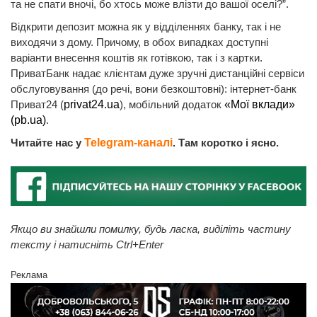
та не спати вночі, бо хтось може влізти до вашої оселі?”.
Відкрити депозит можна як у відділеннях банку, так і не
виходячи з дому. Причому, в обох випадках доступні
варіанти внесення коштів як готівкою, так і з картки.
ПриватБанк надає клієнтам дуже зручні дистанційні сервіси
обслуговування (до речі, вони безкоштовні): інтернет-банк
Приват24 (
privat24.ua
), мобільний додаток
«Мої вклади»
(pb.ua)
.
Читайте нас у
Telegram-каналі
. Там коротко і ясно.
Якщо ви знайшли помилку, будь ласка, виділіть частину
тексту і натисніть Ctrl+Enter
Реклама