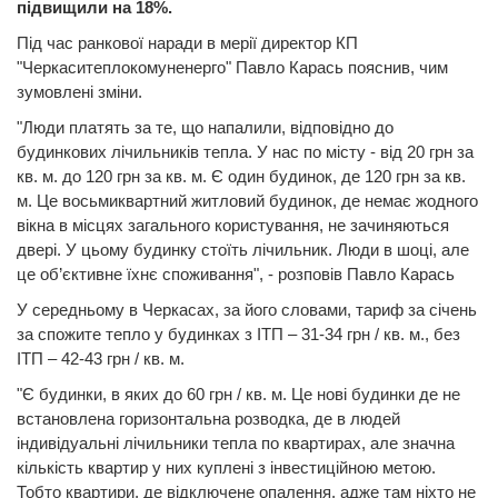
підвищили на 18%.
Під час ранкової наради в мерії директор КП
"Черкаситеплокомуненерго" Павло Карась пояснив, чим
зумовлені зміни.
"Люди платять за те, що напалили, відповідно до
будинкових лічильників тепла. У нас по місту - від 20 грн за
кв. м. до 120 грн за кв. м. Є один будинок, де 120 грн за кв.
м. Це восьмиквартний житловий будинок, де немає жодного
вікна в місцях загального користування, не зачиняються
двері. У цьому будинку стоїть лічильник. Люди в шоці, але
це об’єктивне їхнє споживання", - розповів Павло Карась
У середньому в Черкасах, за його словами, тариф за січень
за спожите тепло у будинках з ІТП – 31-34 грн / кв. м., без
ІТП – 42-43 грн / кв. м.
"Є будинки, в яких до 60 грн / кв. м. Це нові будинки де не
встановлена горизонтальна розводка, де в людей
індивідуальні лічильники тепла по квартирах, але значна
кількість квартир у них куплені з інвестиційною метою.
Тобто квартири, де відключене опалення, адже там ніхто не