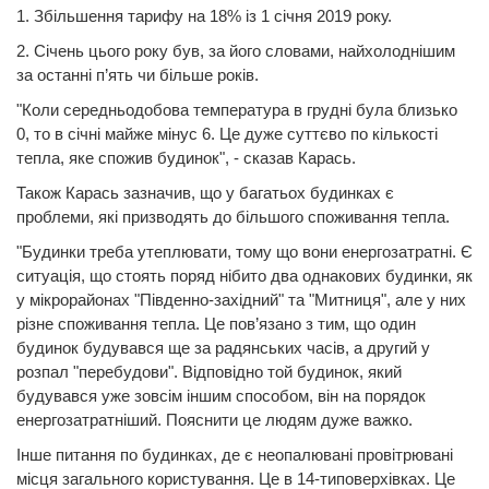
1. Збільшення тарифу на 18% із 1 січня 2019 року.
2. Січень цього року був, за його словами, найхолоднішим
за останні п’ять чи більше років.
"Коли середньодобова температура в грудні була близько
0, то в січні майже мінус 6. Це дуже суттєво по кількості
тепла, яке спожив будинок", - сказав Карась.
Також Карась зазначив, що у багатьох будинках є
проблеми, які призводять до більшого споживання тепла.
"Будинки треба утеплювати, тому що вони енергозатратні. Є
ситуація, що стоять поряд нібито два однакових будинки, як
у мікрорайонах "Південно-західний" та "Митниця", але у них
різне споживання тепла. Це пов’язано з тим, що один
будинок будувався ще за радянських часів, а другий у
розпал "перебудови". Відповідно той будинок, який
будувався уже зовсім іншим способом, він на порядок
енергозатратніший. Пояснити це людям дуже важко.
Інше питання по будинках, де є неопалювані провітрювані
місця загального користування. Це в 14-типоверхівках. Це