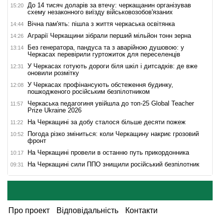
До 14 тисяч доларів за втечу: черкащанин організував
15:20
схему незаконного виїзду військовозобов'язаних
Вічна пам'ять: пішла з життя черкаська освітянка
14:44
Аграрії Черкащини зібрали перший мільйон тонн зерна
14:26
Без генератора, пандуса та з аварійною душовою: у
13:14
Черкасах перевірили гуртожиток для переселенців
У Черкасах готують дороги біля шкіл і дитсадків: де вже
12:31
оновили розмітку
У Черкасах профінансують обстеження будинку,
12:08
пошкодженого російським безпілотником
Черкаська педагогиня увійшла до топ-25 Global Teacher
11:57
Prize Ukraine 2026
На Черкащині за добу сталося більше десяти пожеж
11:22
Погода різко зміниться: коли Черкащину накриє грозовий
10:52
фронт
На Черкащині провели в останню путь прикордонника
10:17
На Черкащині сили ППО знищили російський безпілотник
09:31
Про проект
Відповідальність
Контакти