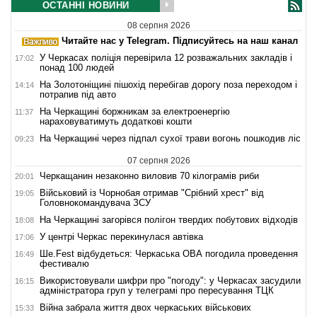
ОСТАННІ НОВИНИ
08 серпня 2026
Читайте нас у Telegram. Підписуйтесь на наш канал
У Черкасах поліція перевірила 12 розважальних закладів і
17:02
понад 100 людей
На Золотоніщині пішохід перебігав дорогу поза переходом і
14:14
потрапив під авто
На Черкащині боржникам за електроенергію
11:37
нараховуватимуть додаткові кошти
На Черкащині через підпал сухої трави вогонь пошкодив ліс
09:23
07 серпня 2026
Черкащанин незаконно виловив 70 кілограмів риби
20:01
Військовий із Чорнобая отримав "Срібний хрест" від
19:05
Головнокомандувача ЗСУ
На Черкащині загорівся полігон твердих побутових відходів
18:08
У центрі Черкас перекинулася автівка
17:06
Ше.Fest відбудеться: Черкаська ОВА погодила проведення
16:49
фестивалю
Використовували шифри про "погоду": у Черкасах засудили
16:15
адміністратора груп у телеграмі про пересування ТЦК
Війна забрала життя двох черкаських військових
15:33