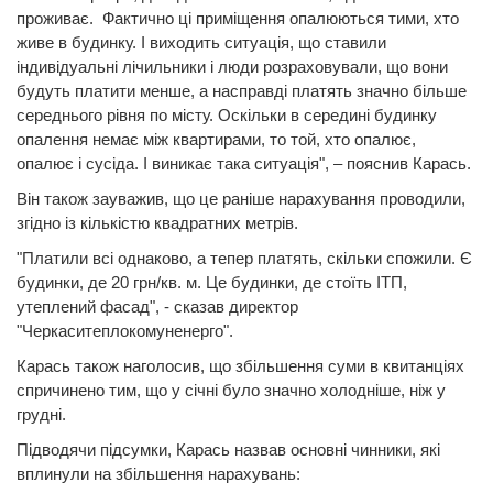
проживає. Фактично ці приміщення опалюються тими, хто
живе в будинку. І виходить ситуація, що ставили
індивідуальні лічильники і люди розраховували, що вони
будуть платити менше, а насправді платять значно більше
середнього рівня по місту. Оскільки в середині будинку
опалення немає між квартирами, то той, хто опалює,
опалює і сусіда. І виникає така ситуація", – пояснив Карась.
Він також зауважив, що це раніше нарахування проводили,
згідно із кількістю квадратних метрів.
"Платили всі однаково, а тепер платять, скільки спожили. Є
будинки, де 20 грн/кв. м. Це будинки, де стоїть ІТП,
утеплений фасад", - сказав директор
"Черкаситеплокомуненерго".
Карась також наголосив, що збільшення суми в квитанціях
спричинено тим, що у січні було значно холодніше, ніж у
грудні.
Підводячи підсумки, Карась назвав основні чинники, які
вплинули на збільшення нарахувань: