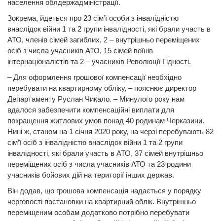
населення облдержадміністрації.
Зокрема, йдеться про 23 сім’ї особи з інвалідністю
внаслідок війни 1 та 2 групи інвалідності, які брали участь в
АТО, членів сімей загиблих, 2 – внутрішньо переміщених
осіб з числа учасників АТО, 15 сімей воїнів
інтернаціоналістів та 2 – учасників Революції Гідності.
– Для оформлення грошової компенсації необхідно
перебувати на квартирному обліку, – пояснює директор
Департаменту Руслан Чикало. – Минулого року нам
вдалося забезпечити компенсаційні виплати для
покращення житлових умов понад 40 родинам Черказини.
Нині ж, станом на 1 січня 2020 року, на черзі перебувають 82
сім’ї осіб з інвалідністю внаслідок війни 1 та 2 групи
інвалідності, які брали участь в АТО, 37 сімей внутрішньо
переміщених осіб з числа учасників АТО та 23 родини
учасників бойових дій на території інших держав.
Він додав, що грошова компенсація надається у порядку
черговості постановки на квартирний облік. Внутрішньо
переміщеним особам додатково потрібно перебувати