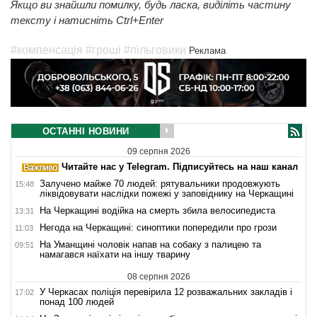
Якщо ви знайшли помилку, будь ласка, виділіть частину
тексту і натисніть Ctrl+Enter
#компенсація
#гроші
#пільговики
Реклама
ОСТАННІ НОВИНИ
09 серпня 2026
Читайте нас у Telegram. Підписуйтесь на наш канал
Залучено майже 70 людей: рятувальники продовжують
15:48
ліквідовувати наслідки пожежі у заповіднику на Черкащині
На Черкащині водійка на смерть збила велосипедиста
13:31
Негода на Черкащині: синоптики попередили про грози
11:03
На Уманщині чоловік напав на собаку з палицею та
09:51
намагався наїхати на іншу тварину
08 серпня 2026
У Черкасах поліція перевірила 12 розважальних закладів і
17:02
понад 100 людей