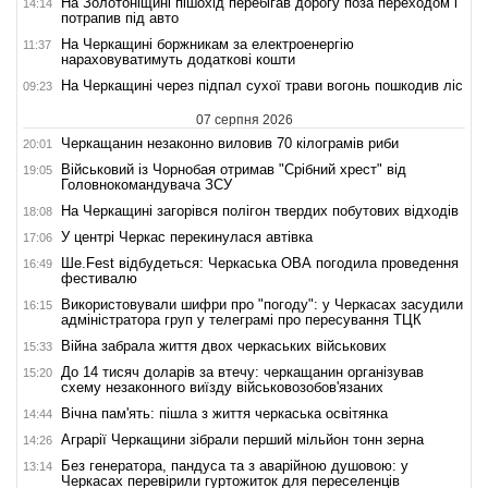
На Золотоніщині пішохід перебігав дорогу поза переходом і
14:14
потрапив під авто
На Черкащині боржникам за електроенергію
11:37
нараховуватимуть додаткові кошти
На Черкащині через підпал сухої трави вогонь пошкодив ліс
09:23
07 серпня 2026
Черкащанин незаконно виловив 70 кілограмів риби
20:01
Військовий із Чорнобая отримав "Срібний хрест" від
19:05
Головнокомандувача ЗСУ
На Черкащині загорівся полігон твердих побутових відходів
18:08
У центрі Черкас перекинулася автівка
17:06
Ше.Fest відбудеться: Черкаська ОВА погодила проведення
16:49
фестивалю
Використовували шифри про "погоду": у Черкасах засудили
16:15
адміністратора груп у телеграмі про пересування ТЦК
Війна забрала життя двох черкаських військових
15:33
До 14 тисяч доларів за втечу: черкащанин організував
15:20
схему незаконного виїзду військовозобов'язаних
Вічна пам'ять: пішла з життя черкаська освітянка
14:44
Аграрії Черкащини зібрали перший мільйон тонн зерна
14:26
Без генератора, пандуса та з аварійною душовою: у
13:14
Черкасах перевірили гуртожиток для переселенців