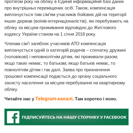
протягом року на обліку в Єдиній інформаційній базі даних
про внутрішньо переміщених осіб. Також, компенсація
виплачується тим сім’ям учасників бойових дій на території
інших держав (воїнів-інтернаціоналістів), які перебувають на
обліку за місцем проживання відповідно до Житлового
кодексу України станом на 1 січня 2018 року.
Членам сім’ї загиблих учасників АТО компенсація
виплачується одній із категорій родичів – спочатку дружині
(чоловікові) і неповнолітнім дітям, які проживали разом;
якщо таких немає, то батькам; якщо батьків немає, то
повнолітнім дітям і так далі. Заява про призначення
грошової компенсації подається до органу соціального
захисту населення за місцем перебування на квартирному
обліку.
Читайте нас у
Telegram-каналі
. Там коротко і ясно.