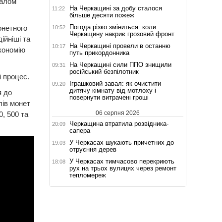
налом
На Черкащині за добу сталося
11:22
більше десяти пожеж
Погода різко зміниться: коли
онетного
10:52
Черкащину накриє грозовий фронт
ійніші та
На Черкащині провели в останню
10:17
економію
путь прикордонника
На Черкащині сили ППО знищили
09:31
російський безпілотник
й процес.
Іграшковий завал: як очистити
09:20
дитячу кімнату від мотлоху і
я до
повернути витрачені гроші
лів монет
06 серпня 2026
0, 500 та
Черкащина втратила розвідника-
20:09
сапера
У Черкасах шукають причетних до
19:03
отруєння дерев
У Черкасах тимчасово перекриють
18:08
рух на трьох вулицях через ремонт
тепломереж