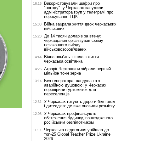
Використовували шифри про
16:15
"погоду": у Черкасах засудили
адміністратора груп у телеграмі про
пересування ТЦК
Війна забрала життя двох черкаських
15:33
військових
До 14 тисяч доларів за втечу:
15:20
черкащанин організував схему
незаконного виїзду
військовозобов'язаних
Вічна пам'ять: пішла з життя
14:44
черкаська освітянка
Аграрії Черкащини зібрали перший
14:26
мільйон тонн зерна
Без генератора, пандуса та з
13:14
аварійною душовою: у Черкасах
перевірили гуртожиток для
переселенців
У Черкасах готують дороги біля шкіл
12:31
і дитсадків: де вже оновили розмітку
У Черкасах профінансують
12:08
обстеження будинку, пошкодженого
російським безпілотником
Черкаська педагогиня увійшла до
11:57
топ-25 Global Teacher Prize Ukraine
2026