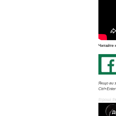
Читайте 
Якщо ви з
Ctrl+Enter
#гроші
#