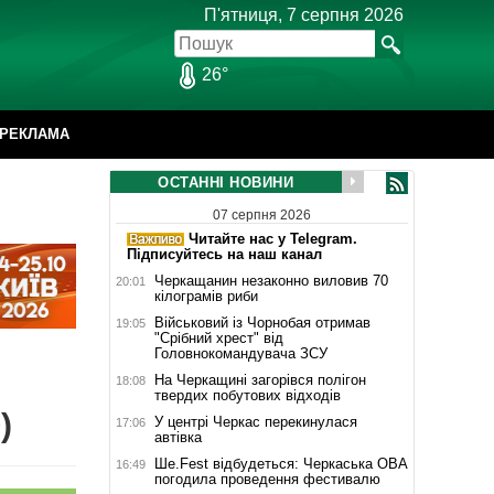
П'ятниця, 7 серпня 2026
26°
РЕКЛАМА
ОСТАННІ НОВИНИ
07 серпня 2026
Читайте нас у Telegram.
Підписуйтесь на наш канал
Черкащанин незаконно виловив 70
20:01
кілограмів риби
Військовий із Чорнобая отримав
19:05
"Срібний хрест" від
Головнокомандувача ЗСУ
На Черкащині загорівся полігон
18:08
твердих побутових відходів
)
У центрі Черкас перекинулася
17:06
автівка
Ше.Fest відбудеться: Черкаська ОВА
16:49
погодила проведення фестивалю