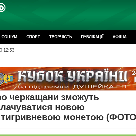
CОЦІУМ
СПОРТ
ТВОРЧІСТЬ
ПУБЛІКАЦІЇ
АФІША
0 12:53
ро черкащани зможуть
плачуватися новою
ятигривневою монетою (ФОТО