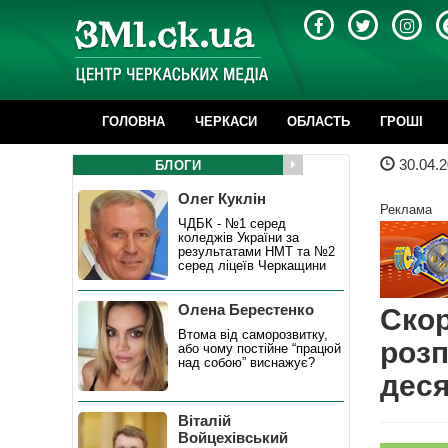
ГОЛОВНА
ЧЕРКАСИ
ОБЛАСТЬ
ГРОШІ
30.04.2
БЛОГИ
Олег Куклін
Реклама
ЧДБК - №1 серед
коледжів України за
результатами НМТ та №2
серед ліцеїв Черкащини
Олена Берестенко
Ско
Втома від саморозвитку,
роз
або чому постійне “працюй
над собою” виснажує?
дес
Віталій
Войцехівський