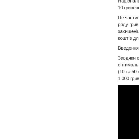
Національ
10 гривен
Це частин
ряду грив
захищеніш
коштів дл
Введення 
Завдяки к
оптимальн
(10 та 50 
1 000 грив