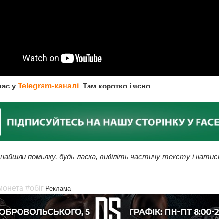
нас у
Telegram-каналі
. Там коротко і ясно.
найшли помилку, будь ласка, виділіть частину тексту і натис
монета
#обіг
Реклама