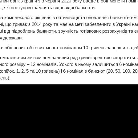
ний банк України з 3 червня 2020 року введе в обіг монети номі
ь
,
які поступово замінять відповідні банкноти.
а комплексного рішення з оптимізації та оновлення банкнотно-м
ні, що триває з 2014 року та має на меті забезпечити в Україні над
і від підроблень банкноти, зручність готівкових розрахунків та 
я держави.
в обіг нових обігових монет номіналом 10 гривень завершить це
омплексним змінам номінальний ряд гривні зрештою скоротитьс
ого розміру – 12 номіналів. Усього в ньому залишиться 6 номіна
копійок, 1, 2, 5 та 10 гривень) і 6 номіналів банкнот (20, 50, 100, 20
ень).