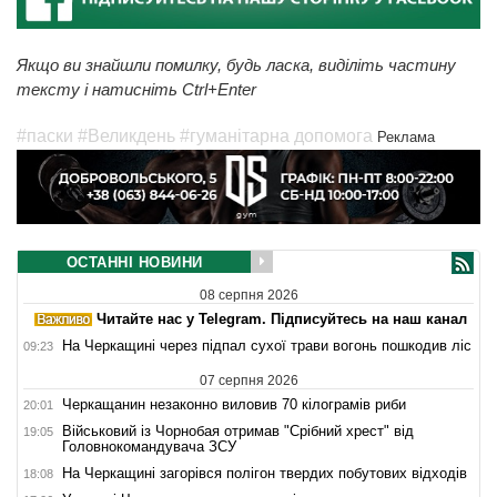
Якщо ви знайшли помилку, будь ласка, виділіть частину
тексту і натисніть Ctrl+Enter
#паски
#Великдень
#гуманітарна допомога
Реклама
ОСТАННІ НОВИНИ
08 серпня 2026
Читайте нас у Telegram. Підписуйтесь на наш канал
На Черкащині через підпал сухої трави вогонь пошкодив ліс
09:23
07 серпня 2026
Черкащанин незаконно виловив 70 кілограмів риби
20:01
Військовий із Чорнобая отримав "Срібний хрест" від
19:05
Головнокомандувача ЗСУ
На Черкащині загорівся полігон твердих побутових відходів
18:08