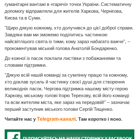
гуманітарні вантажі в «гарячі» точки України. Систематичну
допомогу відправляли для жителів Харкова, Чернігова,
Києва та в Суми.
"Щиро дякую кожному, хто долучився до цієї доброї справи.
Завдяки вам ми зможемо поділитись частинкою
найсвітлішого свята із тими, кому зараз набагато важче", –
прокоментував міський голова Анатолій Бондаренко.
До кожної із пасок поклали листівки з побажаннями та
словами підтримки.
"Дякую всій нашій команді за сумлінну працю та кожному,
хто доклав зусиль й частинку своєї душі для створення
великодніх пасок. Чергова підтримка нашому місту-герою
Харкову, міському голові Ігорю Терехову, всій його команді
та всім жителям міста, яке зараз на передовій!" – зазначає
перший заступник міського голови Сергій Тищенко.
Читайте нас у
Telegram-каналі
. Там коротко і ясно.