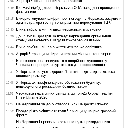
У центрі Черкас перекинулася автівка
17:06
Ше.Fest відбудеться: Черкаська ОВА погодила проведення
16:49
фестивалю
Використовували шифри про "погоду": у Черкасах засудили
16:15
адміністратора груп у телеграмі про пересування ТЦК
Війна забрала життя двох черкаських військових
15:33
До 14 тисяч доларів за втечу: черкащанин організував
15:20
схему незаконного виїзду військовозобов'язаних
Вічна пам'ять: пішла з життя черкаська освітянка
14:44
Аграрії Черкащини зібрали перший мільйон тонн зерна
14:26
Без генератора, пандуса та з аварійною душовою: у
13:14
Черкасах перевірили гуртожиток для переселенців
У Черкасах готують дороги біля шкіл і дитсадків: де вже
12:31
оновили розмітку
У Черкасах профінансують обстеження будинку,
12:08
пошкодженого російським безпілотником
Черкаська педагогиня увійшла до топ-25 Global Teacher
11:57
Prize Ukraine 2026
На Черкащині за добу сталося більше десяти пожеж
11:22
Погода різко зміниться: коли Черкащину накриє грозовий
10:52
фронт
На Черкащині провели в останню путь прикордонника
10:17