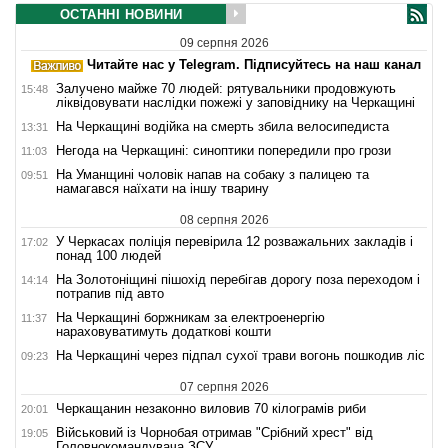
ОСТАННІ НОВИНИ
09 серпня 2026
Читайте нас у Telegram. Підписуйтесь на наш канал
Залучено майже 70 людей: рятувальники продовжують
15:48
ліквідовувати наслідки пожежі у заповіднику на Черкащині
На Черкащині водійка на смерть збила велосипедиста
13:31
Негода на Черкащині: синоптики попередили про грози
11:03
На Уманщині чоловік напав на собаку з палицею та
09:51
намагався наїхати на іншу тварину
08 серпня 2026
У Черкасах поліція перевірила 12 розважальних закладів і
17:02
понад 100 людей
На Золотоніщині пішохід перебігав дорогу поза переходом і
14:14
потрапив під авто
На Черкащині боржникам за електроенергію
11:37
нараховуватимуть додаткові кошти
На Черкащині через підпал сухої трави вогонь пошкодив ліс
09:23
07 серпня 2026
Черкащанин незаконно виловив 70 кілограмів риби
20:01
Військовий із Чорнобая отримав "Срібний хрест" від
19:05
Головнокомандувача ЗСУ