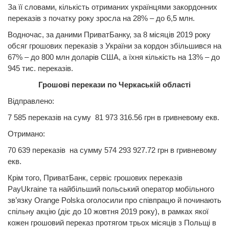
За її словами, кількість отриманих українцями закордонних
переказів з початку року зросла на 28% – до 6,5 млн.
Водночас, за даними ПриватБанку, за 8 місяців 2019 року
обсяг грошових переказів з України за кордон збільшився на
67% – до 800 млн доларів США, а їхня кількість на 13% – до
945 тис. переказів.
Грошові перекази по Черкаській області
Відправлено:
7 585 переказів на суму 81 973 316.56 грн в гривневому екв.
Отримано:
70 639 переказів на сумму 574 293 927.72 грн в гривневому
екв.
Крім того, ПриватБанк, сервіс грошових переказів
PayUkraine та найбільший польський оператор мобільного
зв’язку Orange Polska оголосили про співпрацю й починають
спільну акцію (діє до 10 жовтня 2019 року), в рамках якої
кожен грошовий переказ протягом трьох місяців з Польщі в