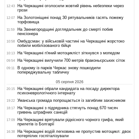
На Черкащині оголосили жовтий рівень небезпеки через
12:43
грози
На Золотоніщині понад 30 рятувальників гасять пожежу
12:07
торфовища
На Звенигородщині доглядальник до смерті побив
11:59
пенсіонера
Омбудсман: у військовій частині на Черкащині жорстоко
10:58
побили мобілізованого бійця
На Черкащині п'яний мотоцикліст зіткнувся з мопедом
10:13
На Черкащині вилучили 700 метрів браконьєрських сіток
09:54
В одному із парків Черкас знову пошкодили
09:11
попереджувальну табличку
05 серпня 2026
На Черкащині обрали кандидата на посаду директора
20:15
психоневрологічного інтернату
Уманська громада попрощається із загиблим захисником
19:22
На Черкащині з підрядника стягнуть понад 670 тисяч
18:17
гривень штрафних санкцій
На Черкащині врятували рідкісного чорного грифа, який
17:09
прилетів із Болгарії
На Черкащині водій легковика не пропустив мотоцикл: двох
16:38
потерпілих госпіталізували