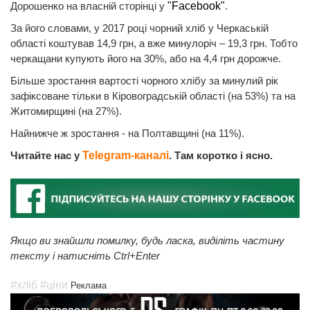
Дорошенко на власній сторінці у
"Facebook"
.
За його словами, у 2017 році чорний хліб у Черкаській
області коштував 14,9 грн, а вже минулоріч – 19,3 грн. Тобто
черкащани купують його на 30%, або на 4,4 грн дорожче.
Більше зростання вартості чорного хлібу за минулий рік
зафіксоване тільки в Кіровоградській області (на 53%) та на
Житомирщині (на 27%).
Найнижче ж зростання - на Полтавщині (на 11%).
Читайте нас у
Telegram-каналі
. Там коротко і ясно.
Якщо ви знайшли помилку, будь ласка, виділіть частину
тексту і натисніть Ctrl+Enter
#хліб
#ціни
Реклама