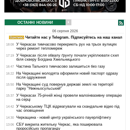
ОСТАННІ НОВИНИ
06 серпня 2026
Читайте нас у Telegram. Підписуйтесь на наш канал
У Черкасах тимчасово перекриють рух на трьох вулицях
18:08
через ремонт тепломереж
У Черкасах після обвалу ґрунту почали укріплювати схил
17:19
біля скверу Богдана Хмельницького
Частина Тального тимчасово залишиться без газу
16:47
На Черкащині молодята оформили новий паспорт одразу
16:22
після одруження
На Черкащині суд повернув державі землі на території
15:50
парку "Нижньосульський"
У Черкасах 75-річній жінці провели малоінвазивну операцію
15:37
на серці
У Черкаському ТЦК відреагували на скандальне відео під
14:42
час оповіщення
Черкащина - новий центр українського пауерліфтингу
14:30
СБУ викрила жительку Черкас, яка поширювала
13:06
проросійську пропаганду