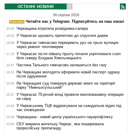
ОСТАННІ НОВИНИ
06 серпня 2026
Читайте нас у Telegram. Підписуйтесь на наш канал
Черкащина втратила розвідника-сапера
20:09
У Черкасах шукають причетних до отруєння дерев
19:03
У Черкасах тимчасово перекриють рух на трьох вулицях
18:08
через ремонт тепломереж
У Черкасах після обвалу ґрунту почали укріплювати схил
17:19
біля скверу Богдана Хмельницького
Частина Тального тимчасово залишиться без газу
16:47
На Черкащині молодята оформили новий паспорт одразу
16:22
після одруження
На Черкащині суд повернув державі землі на території
15:50
парку "Нижньосульський"
У Черкасах 75-річній жінці провели малоінвазивну операцію
15:37
на серці
У Черкаському ТЦК відреагували на скандальне відео під
14:42
час оповіщення
Черкащина - новий центр українського пауерліфтингу
14:30
СБУ викрила жительку Черкас, яка поширювала
13:06
проросійську пропаганду