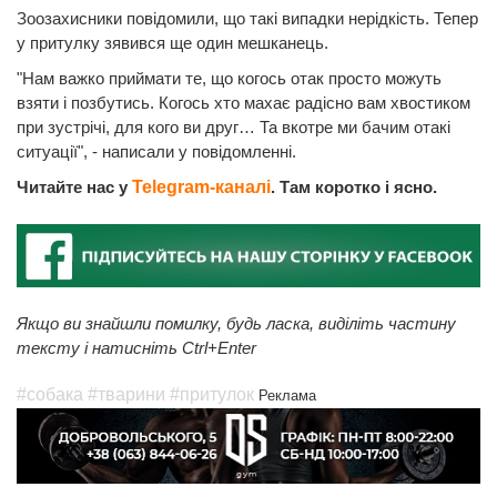
Зоозахисники повідомили, що такі випадки нерідкість. Тепер
у притулку зявився ще один мешканець.
"Нам важко приймати те, що когось отак просто можуть
взяти і позбутись. Когось хто махає радісно вам хвостиком
при зустрічі, для кого ви друг… Та вкотре ми бачим отакі
ситуації", - написали у повідомленні.
Читайте нас у
Telegram-каналі
. Там коротко і ясно.
Якщо ви знайшли помилку, будь ласка, виділіть частину
тексту і натисніть Ctrl+Enter
#собака
#тварини
#притулок
Реклама