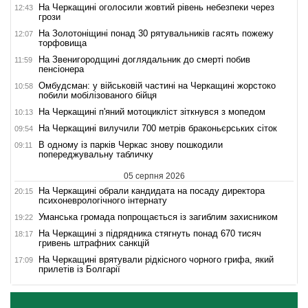
На Черкащині оголосили жовтий рівень небезпеки через
12:43
грози
На Золотоніщині понад 30 рятувальників гасять пожежу
12:07
торфовища
На Звенигородщині доглядальник до смерті побив
11:59
пенсіонера
Омбудсман: у військовій частині на Черкащині жорстоко
10:58
побили мобілізованого бійця
На Черкащині п'яний мотоцикліст зіткнувся з мопедом
10:13
На Черкащині вилучили 700 метрів браконьєрських сіток
09:54
В одному із парків Черкас знову пошкодили
09:11
попереджувальну табличку
05 серпня 2026
На Черкащині обрали кандидата на посаду директора
20:15
психоневрологічного інтернату
Уманська громада попрощається із загиблим захисником
19:22
На Черкащині з підрядника стягнуть понад 670 тисяч
18:17
гривень штрафних санкцій
На Черкащині врятували рідкісного чорного грифа, який
17:09
прилетів із Болгарії