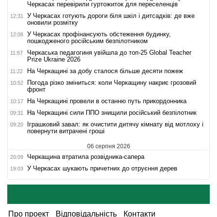
Черкасах перевірили гуртожиток для переселенців
У Черкасах готують дороги біля шкіл і дитсадків: де вже
12:31
оновили розмітку
У Черкасах профінансують обстеження будинку,
12:08
пошкодженого російським безпілотником
Черкаська педагогиня увійшла до топ-25 Global Teacher
11:57
Prize Ukraine 2026
На Черкащині за добу сталося більше десяти пожеж
11:22
Погода різко зміниться: коли Черкащину накриє грозовий
10:52
фронт
На Черкащині провели в останню путь прикордонника
10:17
На Черкащині сили ППО знищили російський безпілотник
09:31
Іграшковий завал: як очистити дитячу кімнату від мотлоху і
09:20
повернути витрачені гроші
06 серпня 2026
Черкащина втратила розвідника-сапера
20:09
У Черкасах шукають причетних до отруєння дерев
19:03
Про проект
Відповідальність
Контакти