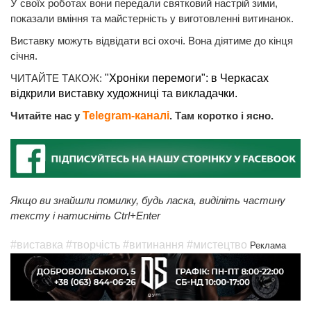
У своїх роботах вони передали святковий настрій зими,
показали вміння та майстерність у виготовленні витинанок.
Виставку можуть відвідати всі охочі. Вона діятиме до кінця
січня.
ЧИТАЙТЕ ТАКОЖ:
"Хроніки перемоги": в Черкасах
відкрили виставку художниці та викладачки.
Читайте нас у
Telegram-каналі
. Там коротко і ясно.
Якщо ви знайшли помилку, будь ласка, виділіть частину
тексту і натисніть Ctrl+Enter
#виставка
#творчість
#витинання
#мистецтво
Реклама