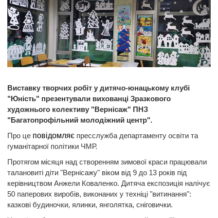
Виставку творчих робіт у дитячо-юнацькому клубі
"Юність" презентували вихованці Зразкового
художнього колективу "Вернісаж" ПНЗ
"Багатопрофільний молодіжний центр".
Про це
повідомляє
пресслужба департаменту освіти та
гуманітарної політики ЧМР.
Протягом місяця над створенням зимової краси працювали
талановиті діти "Вернісажу" віком від 9 до 13 років під
керівництвом Анжели Коваленко. Дитяча експозиція налічує
50 паперових виробів, виконаних у техніці "витинання":
казкові будиночки, ялинки, янголятка, сніговички.