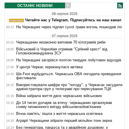
ОСТАННІ НОВИНИ
08 серпня 2026
Читайте нас у Telegram. Підписуйтесь на наш канал
На Черкащині через підпал сухої трави вогонь пошкодив ліс
09:23
07 серпня 2026
Черкащанин незаконно виловив 70 кілограмів риби
20:01
Військовий із Чорнобая отримав "Срібний хрест" від
19:05
Головнокомандувача ЗСУ
На Черкащині загорівся полігон твердих побутових відходів
18:08
У центрі Черкас перекинулася автівка
17:06
Ше.Fest відбудеться: Черкаська ОВА погодила проведення
16:49
фестивалю
Використовували шифри про "погоду": у Черкасах засудили
16:15
адміністратора груп у телеграмі про пересування ТЦК
Війна забрала життя двох черкаських військових
15:33
До 14 тисяч доларів за втечу: черкащанин організував
15:20
схему незаконного виїзду військовозобов'язаних
Вічна пам'ять: пішла з життя черкаська освітянка
14:44
Аграрії Черкащини зібрали перший мільйон тонн зерна
14:26
Без генератора, пандуса та з аварійною душовою: у
13:14