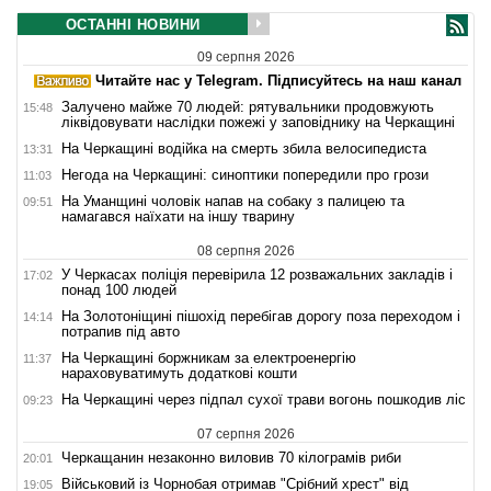
ОСТАННІ НОВИНИ
09 серпня 2026
Читайте нас у Telegram. Підписуйтесь на наш канал
Залучено майже 70 людей: рятувальники продовжують
15:48
ліквідовувати наслідки пожежі у заповіднику на Черкащині
На Черкащині водійка на смерть збила велосипедиста
13:31
Негода на Черкащині: синоптики попередили про грози
11:03
На Уманщині чоловік напав на собаку з палицею та
09:51
намагався наїхати на іншу тварину
08 серпня 2026
У Черкасах поліція перевірила 12 розважальних закладів і
17:02
понад 100 людей
На Золотоніщині пішохід перебігав дорогу поза переходом і
14:14
потрапив під авто
На Черкащині боржникам за електроенергію
11:37
нараховуватимуть додаткові кошти
На Черкащині через підпал сухої трави вогонь пошкодив ліс
09:23
07 серпня 2026
Черкащанин незаконно виловив 70 кілограмів риби
20:01
Військовий із Чорнобая отримав "Срібний хрест" від
19:05