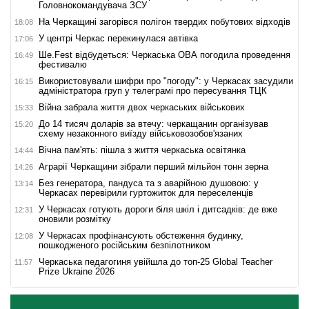
Головнокомандувача ЗСУ
На Черкащині загорівся полігон твердих побутових відходів
18:08
У центрі Черкас перекинулася автівка
17:06
Ше.Fest відбудеться: Черкаська ОВА погодила проведення
16:49
фестивалю
Використовували шифри про "погоду": у Черкасах засудили
16:15
адміністратора груп у телеграмі про пересування ТЦК
Війна забрала життя двох черкаських військових
15:33
До 14 тисяч доларів за втечу: черкащанин організував
15:20
схему незаконного виїзду військовозобов'язаних
Вічна пам'ять: пішла з життя черкаська освітянка
14:44
Аграрії Черкащини зібрали перший мільйон тонн зерна
14:26
Без генератора, пандуса та з аварійною душовою: у
13:14
Черкасах перевірили гуртожиток для переселенців
У Черкасах готують дороги біля шкіл і дитсадків: де вже
12:31
оновили розмітку
У Черкасах профінансують обстеження будинку,
12:08
пошкодженого російським безпілотником
Черкаська педагогиня увійшла до топ-25 Global Teacher
11:57
Prize Ukraine 2026