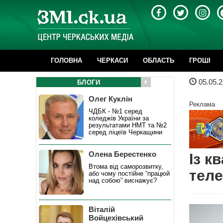
ГОЛОВНА
ЧЕРКАСИ
ОБЛАСТЬ
ГРОШІ
05.05.2
БЛОГИ
Олег Куклін
Реклама
ЧДБК - №1 серед
коледжів України за
результатами НМТ та №2
серед ліцеїв Черкащини
Олена Берестенко
Із к
Втома від саморозвитку,
теле
або чому постійне “працюй
над собою” виснажує?
Віталій
Войцехівський