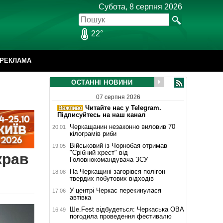
Субота, 8 серпня 2026
22°
РЕКЛАМА
ОСТАННІ НОВИНИ
07 серпня 2026
Читайте нас у Telegram.
Підписуйтесь на наш канал
Черкащанин незаконно виловив 70
20:01
кілограмів риби
Військовий із Чорнобая отримав
19:05
"Срібний хрест" від
крав
Головнокомандувача ЗСУ
На Черкащині загорівся полігон
18:08
твердих побутових відходів
У центрі Черкас перекинулася
17:06
автівка
Ше.Fest відбудеться: Черкаська ОВА
16:49
погодила проведення фестивалю