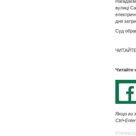
Нагадаємо
вулиці Са
електричн
дня затр
Суд обрав
ЧИТАЙТЕ
Читайте 
Якщо ви з
Ctrl+Enter
#телевіз