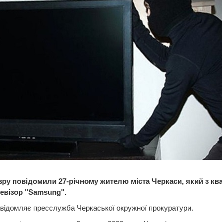
зру повідомили 27-річному жителю міста Черкаси, який з кв
левізор "Samsung".
відомляє пресслужба Черкаської окружної прокуратури.