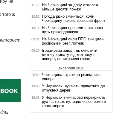
тиру на
На Черкащині за добу сталося
11:22
більше десяти пожеж
 того ж
Погода різко зміниться: коли
10:52
Черкащину накриє грозовий фронт
На Черкащині провели в останню
10:17
путь прикордонника
На Черкащині сили ППО знищили
09:31
 інтернет
російський безпілотник
Іграшковий завал: як очистити
09:20
дитячу кімнату від мотлоху і
повернути витрачені гроші
06 серпня 2026
Черкащина втратила розвідника-
20:09
сапера
У Черкасах шукають причетних до
19:03
отруєння дерев
У Черкасах тимчасово перекриють
18:08
рух на трьох вулицях через ремонт
тепломереж
ніть