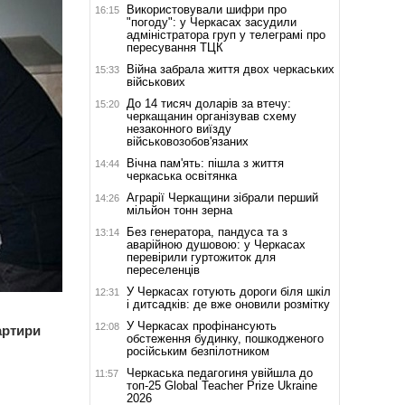
Використовували шифри про
16:15
"погоду": у Черкасах засудили
адміністратора груп у телеграмі про
пересування ТЦК
Війна забрала життя двох черкаських
15:33
військових
До 14 тисяч доларів за втечу:
15:20
черкащанин організував схему
незаконного виїзду
військовозобов'язаних
Вічна пам'ять: пішла з життя
14:44
черкаська освітянка
Аграрії Черкащини зібрали перший
14:26
мільйон тонн зерна
Без генератора, пандуса та з
13:14
аварійною душовою: у Черкасах
перевірили гуртожиток для
переселенців
У Черкасах готують дороги біля шкіл
12:31
і дитсадків: де вже оновили розмітку
У Черкасах профінансують
12:08
артири
обстеження будинку, пошкодженого
російським безпілотником
Черкаська педагогиня увійшла до
11:57
топ-25 Global Teacher Prize Ukraine
2026