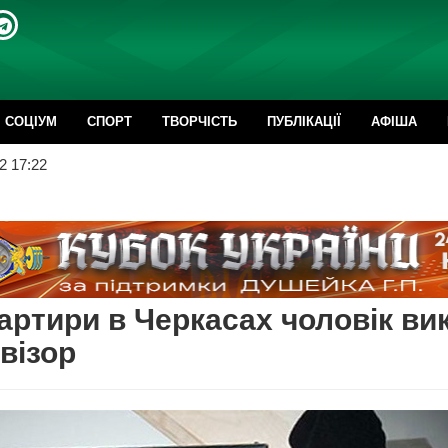
CОЦІУМ
СПОРТ
ТВОРЧІСТЬ
ПУБЛІКАЦІЇ
АФІША
2 17:22
вартири в Черкасах чоловік ви
візор