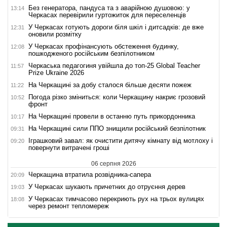
Без генератора, пандуса та з аварійною душовою: у
13:14
Черкасах перевірили гуртожиток для переселенців
У Черкасах готують дороги біля шкіл і дитсадків: де вже
12:31
оновили розмітку
У Черкасах профінансують обстеження будинку,
12:08
пошкодженого російським безпілотником
Черкаська педагогиня увійшла до топ-25 Global Teacher
11:57
Prize Ukraine 2026
На Черкащині за добу сталося більше десяти пожеж
11:22
Погода різко зміниться: коли Черкащину накриє грозовий
10:52
фронт
На Черкащині провели в останню путь прикордонника
10:17
На Черкащині сили ППО знищили російський безпілотник
09:31
Іграшковий завал: як очистити дитячу кімнату від мотлоху і
09:20
повернути витрачені гроші
06 серпня 2026
Черкащина втратила розвідника-сапера
20:09
У Черкасах шукають причетних до отруєння дерев
19:03
У Черкасах тимчасово перекриють рух на трьох вулицях
18:08
через ремонт тепломереж