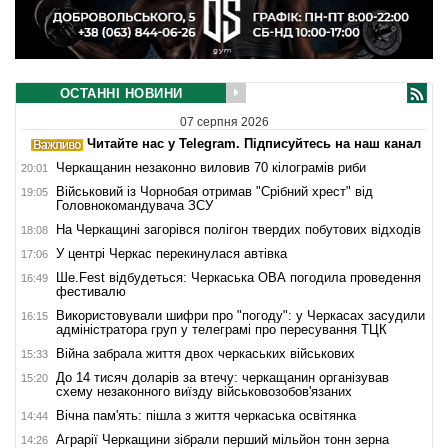
ОСТАННІ НОВИНИ
07 серпня 2026
Читайте нас у Telegram. Підписуйтесь на наш канал
Черкащанин незаконно виловив 70 кілограмів риби
20:01
Військовий із Чорнобая отримав "Срібний хрест" від
19:05
Головнокомандувача ЗСУ
На Черкащині загорівся полігон твердих побутових відходів
18:08
У центрі Черкас перекинулася автівка
17:06
Ше.Fest відбудеться: Черкаська ОВА погодила проведення
16:49
фестивалю
Використовували шифри про "погоду": у Черкасах засудили
16:15
адміністратора груп у телеграмі про пересування ТЦК
Війна забрала життя двох черкаських військових
15:33
До 14 тисяч доларів за втечу: черкащанин організував
15:20
схему незаконного виїзду військовозобов'язаних
Вічна пам'ять: пішла з життя черкаська освітянка
14:44
Аграрії Черкащини зібрали перший мільйон тонн зерна
14:26