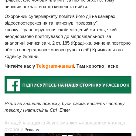
вирішив покласти їх до кишені та вийти.
Охоронник супермаркету помітив його дії на камерах
відеоспостереження та натиснув "тривожну"
кнопку. Правопорушення скоїв місцевий житель, який
неодноразово притягувався до відповідальності за
аналогічні вчинки за ч. 2 ст. 185 (Крадіжка, вчинена повторно
або за попередньою змовою групою осіб) Кримінального
кодексу України.
Читайте нас у
Telegram-каналі
. Там коротко і ясно.
Якщо ви знайшли помилку, будь ласка, виділіть частину
тексту і натисніть Ctrl+Enter
#крадій
#крадіжка
#супермаркет
#навушники
#поліція
охорони
Реклама