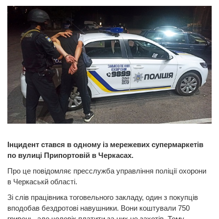
Інцидент стався в одному із мережевих супермаркетів
по вулиці Припортовій в Черкасах.
Про це повідомляє пресслужба управління поліції охорони
в Черкаськй області.
Зі слів працівника тоговельного закладу, один з покупців
вподобав бездротові навушники. Вони коштували 750
гривень, але чоловік платити за них не захотів. Тому