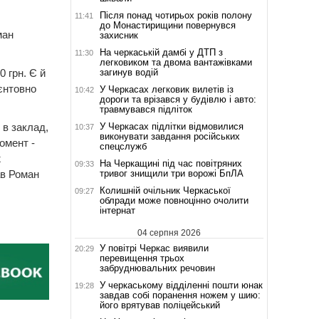
Після понад чотирьох років полону
11:41
до Монастирищини повернувся
ман
захисник
На черкаській дамбі у ДТП з
11:30
легковиком та двома вантажівками
загинув водій
0 грн. Є й
ієнтовно
У Черкасах легковик вилетів із
10:42
дороги та врізався у будівлю і авто:
травмувався підліток
У Черкасах підлітки відмовилися
 в заклад,
10:37
виконувати завдання російських
омент -
спецслужб
ж
На Черкащині під час повітряних
09:33
тривог знищили три ворожі БпЛА
ав Роман
Колишній очільник Черкаської
09:27
облради може повноцінно очолити
інтернат
04 серпня 2026
У повітрі Черкас виявили
20:29
перевищення трьох
забруднювальних речовин
У черкаському відділенні пошти юнак
19:28
завдав собі поранення ножем у шию:
його врятував поліцейський