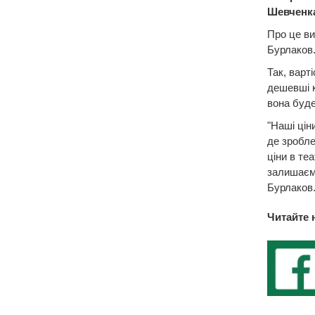
Шевченка 
Про це ви
Бурлаков
Так, варт
дешевші к
вона буде
"Наші цін
де зробле
ціни в те
залишаємо
Бурлаков
Читайте 