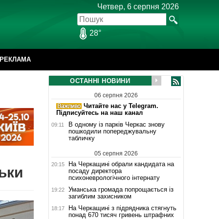
Четвер, 6 серпня 2026
28°
РЕКЛАМА
ОСТАННІ НОВИНИ
06 серпня 2026
Читайте нас у Telegram.
Підписуйтесь на наш канал
В одному із парків Черкас знову
09:11
пошкодили попереджувальну
табличку
05 серпня 2026
На Черкащині обрали кандидата на
20:15
ьки
посаду директора
психоневрологічного інтернату
Уманська громада попрощається із
19:22
загиблим захисником
На Черкащині з підрядника стягнуть
18:17
понад 670 тисяч гривень штрафних