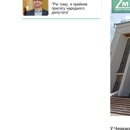
"Рік тому, я прийняв
присягу народного
депутата"
У Черкас