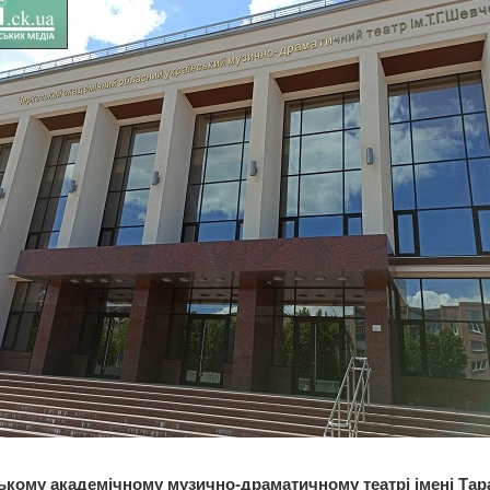
ькому академічному музично-драматичному театрі імені Тар