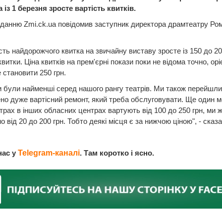
із 1 березня зросте вартість квитків.
данню Zmi.ck.ua повідомив заступник директора драмтеатру Ро
.
ість найдорожчого квитка на звичайну виставу зросте із 150 до 20
витки. Ціна квитків на прем'єрні покази поки не відома точно, ор
 становити 250 грн.
и були найменші серед нашого рангу театрів. Ми також перейшли
но дуже вартісний ремонт, який треба обслуговувати. Ще один м
атрах в інших обласних центрах вартують від 100 до 250 грн, ми 
 від 20 до 200 грн. Тобто деякі місця є за нижчою ціною", - сказ
.
нас у
Telegram-каналі
. Там коротко і ясно.