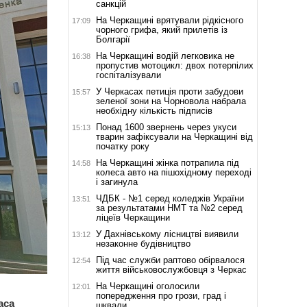
санкцій
На Черкащині врятували рідкісного
17:09
чорного грифа, який прилетів із
Болгарії
На Черкащині водій легковика не
16:38
пропустив мотоцикл: двох потерпілих
госпіталізували
У Черкасах петиція проти забудови
15:57
зеленої зони на Чорновола набрала
необхідну кількість підписів
Понад 1600 звернень через укуси
15:13
тварин зафіксували на Черкащині від
початку року
На Черкащині жінка потрапила під
14:58
колеса авто на пішохідному переході
і загинула
ЧДБК - №1 серед коледжів України
13:51
за результатами НМТ та №2 серед
ліцеїв Черкащини
У Дахнівському лісництві виявили
13:12
незаконне будівництво
Під час служби раптово обірвалося
12:54
життя військовослужбовця з Черкас
На Черкащині оголосили
12:01
попередження про грози, град і
аса
шквали