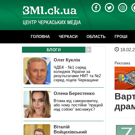
ГОЛОВНА
ЧЕРКАСИ
ОБЛАСТЬ
ГРОШІ
18.02.2
БЛОГИ
Олег Куклін
Реклама
ЧДБК - №1 серед
коледжів України за
результатами НМТ та №2
серед ліцеїв Черкащини
Олена Берестенко
Варт
Втома від саморозвитку,
драм
або чому постійне “працюй
над собою” виснажує?
Віталій
Войцехівський