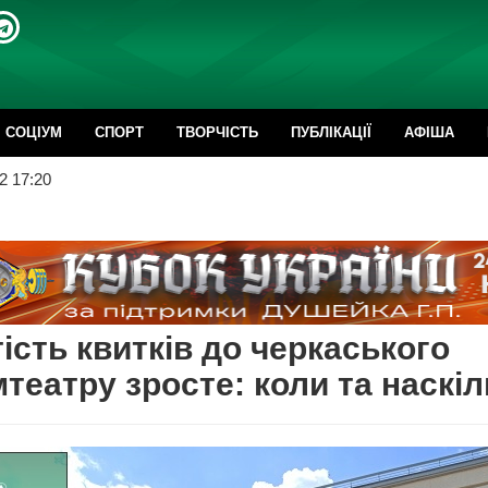
CОЦІУМ
СПОРТ
ТВОРЧІСТЬ
ПУБЛІКАЦІЇ
АФІША
2 17:20
ість квитків до черкаського
театру зросте: коли та наскіл