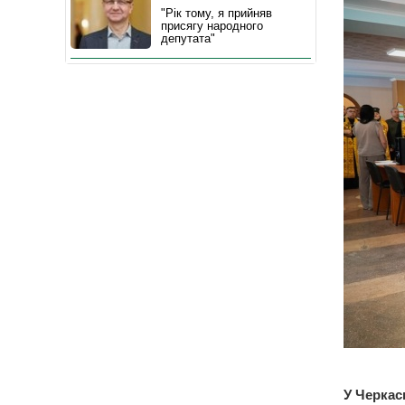
"Рік тому, я прийняв
присягу народного
депутата"
У Черкас