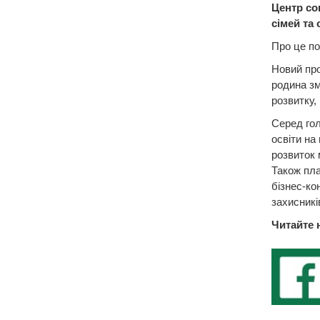
Центр соц
сімей та 
Про це по
Новий про
родина зм
розвитку,
Серед гол
освіти на
розвиток 
Також пла
бізнес-ко
захисникі
Читайте 