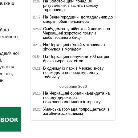
На Золотоніщині понад 30
12:07
в їхніх
рятувальників гасять пожежу
торфовища
На Звенигородщині доглядальник до
11:59
смерті побив пенсіонера
Омбудсман: у військовій частині на
10:58
 його
Черкащині жорстоко побили
есійного
мобілізованого бійця
На Черкащині п'яний мотоцикліст
10:13
зіткнувся з мопедом
демічної
На Черкащині вилучили 700 метрів
09:54
,
браконьєрських сіток
ування.
В одному із парків Черкас знову
09:11
пошкодили попереджувальну
інгів,
табличку
ин
05 серпня 2026
На Черкащині обрали кандидата на
20:15
посаду директора
психоневрологічного інтернату
Уманська громада попрощається із
19:22
загиблим захисником