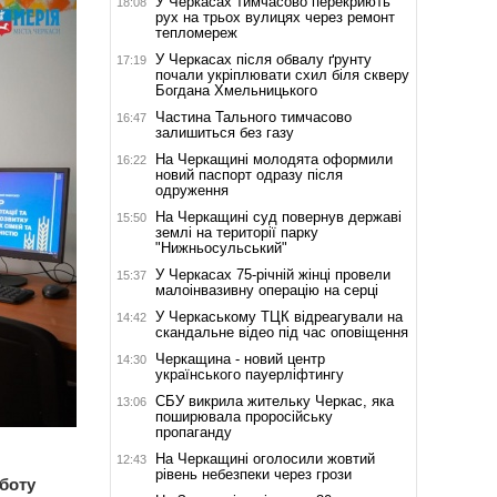
У Черкасах тимчасово перекриють
18:08
рух на трьох вулицях через ремонт
тепломереж
У Черкасах після обвалу ґрунту
17:19
почали укріплювати схил біля скверу
Богдана Хмельницького
Частина Тального тимчасово
16:47
залишиться без газу
На Черкащині молодята оформили
16:22
новий паспорт одразу після
одруження
На Черкащині суд повернув державі
15:50
землі на території парку
"Нижньосульський"
У Черкасах 75-річній жінці провели
15:37
малоінвазивну операцію на серці
У Черкаському ТЦК відреагували на
14:42
скандальне відео під час оповіщення
Черкащина - новий центр
14:30
українського пауерліфтингу
СБУ викрила жительку Черкас, яка
13:06
поширювала проросійську
пропаганду
На Черкащині оголосили жовтий
12:43
рівень небезпеки через грози
боту