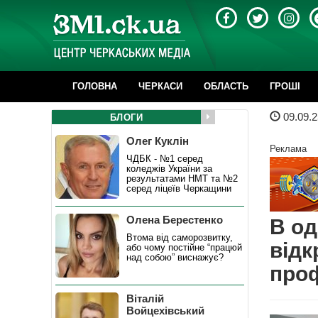
ГОЛОВНА
ЧЕРКАСИ
ОБЛАСТЬ
ГРОШІ
09.09.2
БЛОГИ
Олег Куклін
Реклама
ЧДБК - №1 серед
коледжів України за
результатами НМТ та №2
серед ліцеїв Черкащини
Олена Берестенко
В од
Втома від саморозвитку,
відк
або чому постійне “працюй
над собою” виснажує?
проф
Віталій
Войцехівський