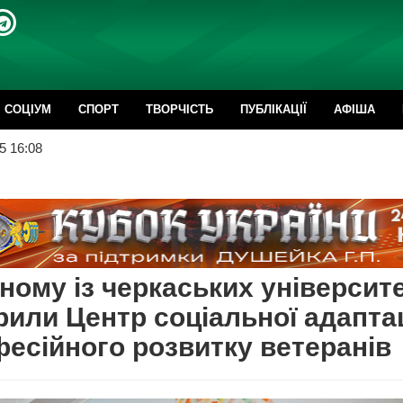
CОЦІУМ
СПОРТ
ТВОРЧІСТЬ
ПУБЛІКАЦІЇ
АФІША
5 16:08
ному із черкаських університе
рили Центр соціальної адаптац
есійного розвитку ветеранів