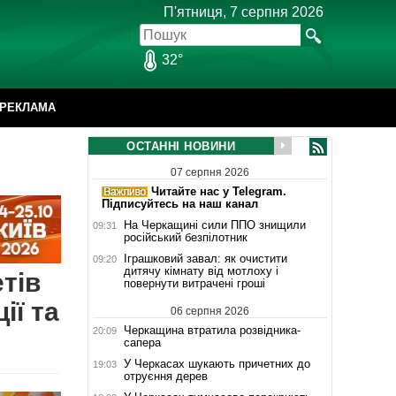
П'ятниця, 7 серпня 2026
32°
РЕКЛАМА
ОСТАННІ НОВИНИ
07 серпня 2026
Читайте нас у Telegram.
Підписуйтесь на наш канал
На Черкащині сили ППО знищили
09:31
російський безпілотник
Іграшковий завал: як очистити
09:20
дитячу кімнату від мотлоху і
тів
повернути витрачені гроші
ії та
06 серпня 2026
Черкащина втратила розвідника-
20:09
сапера
У Черкасах шукають причетних до
19:03
отруєння дерев