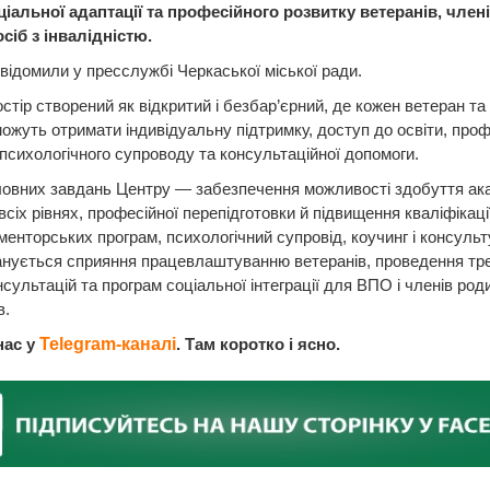
іальної адаптації та професійного розвитку ветеранів, члені
осіб з інвалідністю.
відомили у пресслужбі Черкаської міської ради.
стір створений як відкритий і безбар’єрний, де кожен ветеран та
ожуть отримати індивідуальну підтримку, доступ до освіти, проф
 психологічного супроводу та консультаційної допомоги.
овних завдань Центру — забезпечення можливості здобуття ака
 всіх рівнях, професійної перепідготовки й підвищення кваліфікації
менторських програм, психологічний супровід, коучинг і консульт
нується сприяння працевлаштуванню ветеранів, проведення трен
нсультацій та програм соціальної інтеграції для ВПО і членів род
в.
нас у
Telegram-каналі
. Там коротко і ясно.