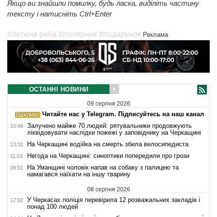
Якщо ви знайшли помилку, будь ласка, виділіть частину
тексту і натисніть Ctrl+Enter
#летюча риба
#полярник
#подарунок
Реклама
ОСТАННІ НОВИНИ
09 серпня 2026
Читайте нас у Telegram. Підписуйтесь на наш канал
Залучено майже 70 людей: рятувальники продовжують
15:48
ліквідовувати наслідки пожежі у заповіднику на Черкащині
На Черкащині водійка на смерть збила велосипедиста
13:31
Негода на Черкащині: синоптики попередили про грози
11:03
На Уманщині чоловік напав на собаку з палицею та
09:51
намагався наїхати на іншу тварину
08 серпня 2026
У Черкасах поліція перевірила 12 розважальних закладів і
17:02
понад 100 людей