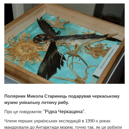
Полярник Микола Старинець подарував черкаському
музею унікальну летючу рибу.
Про це повідомляє
"Рідна Черкащина"
.
Члени перших українських експедицій в 1990-х роках
мандрували до Антарктиди морем, точно так, як це робили