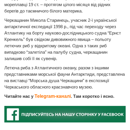
мореплавці 19 ст. – протягом цілого місяця від рідних
берегів до таємничого білого материка.
Черкащанин Микола Старинець, учасник 2-ї української
антарктичної експедиції 1998 р., під час переходу через
Атлантику на борту науково-дослідницького судна “Ернст
Кренкель” був свідком дивовижного явища – польоту
летючих риб у відкритому океані. Одна з таких риб
випадково “залетіла” на палубу судна, черкащанин
залишив собі її як сувенір.
Летюча риба з Атлантичного океану, разом з іншими
представниками морської фауни Антарктиди, представлена
на виставці “Морська душа Черкащини” в експозиції
Черкаського обласного краєзнавчого музею.
Читайте нас у
Telegram-каналі
. Там коротко і ясно.