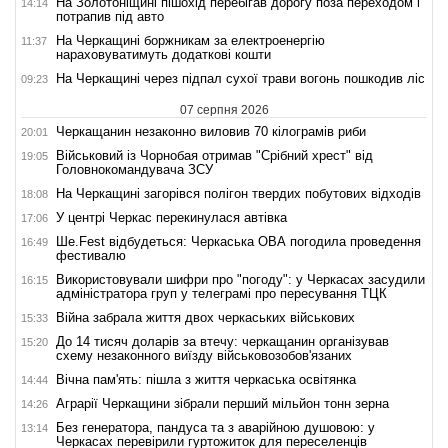
На Золотоніщині пішохід перебігав дорогу поза переходом і
14:14
потрапив під авто
На Черкащині боржникам за електроенергію
11:37
нараховуватимуть додаткові кошти
На Черкащині через підпал сухої трави вогонь пошкодив ліс
09:23
07 серпня 2026
Черкащанин незаконно виловив 70 кілограмів риби
20:01
Військовий із Чорнобая отримав "Срібний хрест" від
19:05
Головнокомандувача ЗСУ
На Черкащині загорівся полігон твердих побутових відходів
18:08
У центрі Черкас перекинулася автівка
17:06
Ше.Fest відбудеться: Черкаська ОВА погодила проведення
16:49
фестивалю
Використовували шифри про "погоду": у Черкасах засудили
16:15
адміністратора груп у телеграмі про пересування ТЦК
Війна забрала життя двох черкаських військових
15:33
До 14 тисяч доларів за втечу: черкащанин організував
15:20
схему незаконного виїзду військовозобов'язаних
Вічна пам'ять: пішла з життя черкаська освітянка
14:44
Аграрії Черкащини зібрали перший мільйон тонн зерна
14:26
Без генератора, пандуса та з аварійною душовою: у
13:14
Черкасах перевірили гуртожиток для переселенців