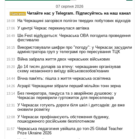
07 серпня 2026
Читайте нас у Telegram. Підписуйтесь на наш канал
На Черкащині загорівся полігон твердих побутових відходів
18:08
У центрі Черкас перекинулася автівка
17:06
Ше.Fest відбудеться: Черкаська ОВА погодила проведення
16:49
фестивалю
Використовували шифри про "погоду": у Черкасах засудили
16:15
адміністратора груп у телеграмі про пересування ТЦК
Війна забрала життя двох черкаських військових
15:33
До 14 тисяч доларів за втечу: черкащанин організував
15:20
схему незаконного виїзду військовозобов'язаних
Вічна пам'ять: пішла з життя черкаська освітянка
14:44
Аграрії Черкащини зібрали перший мільйон тонн зерна
14:26
Без генератора, пандуса та з аварійною душовою: у
13:14
Черкасах перевірили гуртожиток для переселенців
У Черкасах готують дороги біля шкіл і дитсадків: де вже
12:31
оновили розмітку
У Черкасах профінансують обстеження будинку,
12:08
пошкодженого російським безпілотником
Черкаська педагогиня увійшла до топ-25 Global Teacher
11:57
Prize Ukraine 2026