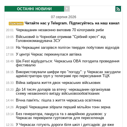
ОСТАННІ НОВИНИ
07 серпня 2026
Читайте нас у Telegram. Підписуйтесь на наш канал
Черкащанин незаконно виловив 70 кілограмів риби
20:01
Військовий із Чорнобая отримав "Срібний хрест" від
19:05
Головнокомандувача ЗСУ
На Черкащині загорівся полігон твердих побутових відходів
18:08
У центрі Черкас перекинулася автівка
17:06
Ше.Fest відбудеться: Черкаська ОВА погодила проведення
16:49
фестивалю
Використовували шифри про "погоду": у Черкасах засудили
16:15
адміністратора груп у телеграмі про пересування ТЦК
Війна забрала життя двох черкаських військових
15:33
До 14 тисяч доларів за втечу: черкащанин організував
15:20
схему незаконного виїзду військовозобов'язаних
Вічна пам'ять: пішла з життя черкаська освітянка
14:44
Аграрії Черкащини зібрали перший мільйон тонн зерна
14:26
Без генератора, пандуса та з аварійною душовою: у
13:14
Черкасах перевірили гуртожиток для переселенців
У Черкасах готують дороги біля шкіл і дитсадків: де вже
12:31