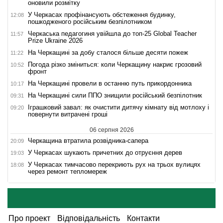
оновили розмітку
У Черкасах профінансують обстеження будинку,
12:08
пошкодженого російським безпілотником
Черкаська педагогиня увійшла до топ-25 Global Teacher
11:57
Prize Ukraine 2026
На Черкащині за добу сталося більше десяти пожеж
11:22
Погода різко зміниться: коли Черкащину накриє грозовий
10:52
фронт
На Черкащині провели в останню путь прикордонника
10:17
На Черкащині сили ППО знищили російський безпілотник
09:31
Іграшковий завал: як очистити дитячу кімнату від мотлоху і
09:20
повернути витрачені гроші
06 серпня 2026
Черкащина втратила розвідника-сапера
20:09
У Черкасах шукають причетних до отруєння дерев
19:03
У Черкасах тимчасово перекриють рух на трьох вулицях
18:08
через ремонт тепломереж
Про проект
Відповідальність
Контакти