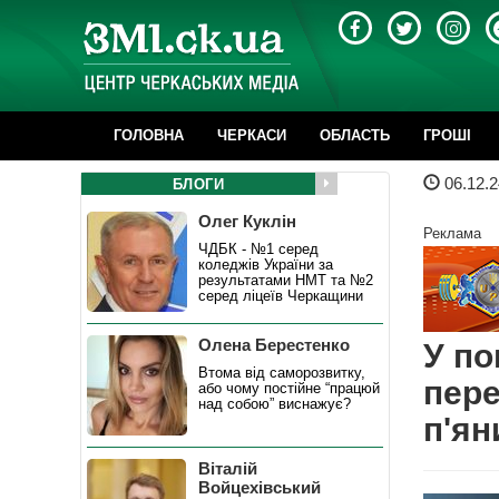
ГОЛОВНА
ЧЕРКАСИ
ОБЛАСТЬ
ГРОШІ
06.12.2
БЛОГИ
Олег Куклін
Реклама
ЧДБК - №1 серед
коледжів України за
результатами НМТ та №2
серед ліцеїв Черкащини
Олена Берестенко
У по
Втома від саморозвитку,
пере
або чому постійне “працюй
над собою” виснажує?
п'ян
Віталій
Войцехівський