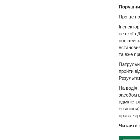
Порушник
Про це по
Інспектор
не скоїв 
поліцейсь
встановил
та вже пр
Патрульні
пройти ві
Результат
На водія 
засобом в
адміністр
сп'яніння
права кер
Читайте 