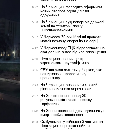
залишиться без газу
На Черкащині молодята оформили
16:22
новий паспорт одразу після
одруження
На Черкащині суд повернув державі
15:50
землі на території парку
"Нижньосульський"
У Черкасах 75-річній жінці провели
15:37
малоінвазивну операцію на серці
У Черкаському ТЦК відреагували на
14:42
скандальне відео під час оповіщення
Черкащина - новий центр
14:30
українського пауерліфтингу
СБУ викрила жительку Черкас, яка
13:06
поширювала проросійську
пропаганду
На Черкащині оголосили жовтий
12:43
рівень небезпеки через грози
На Золотоніщині понад 30
12:07
рятувальників гасять пожежу
торфовища
На Звенигородщині доглядальник до
11:59
смерті побив пенсіонера
Омбудсман: у військовій частині на
10:58
Черкащині жорстоко побили