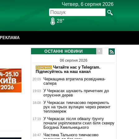
Четвер, 6 серпня 2026
28°
РЕКЛАМА
ОСТАННІ НОВИНИ
06 серпня 2026
Читайте нас у Telegram.
Підписуйтесь на наш канал
Черкащина втратила розвідника-
20:09
сапера
У Черкасах шукають причетних до
19:03
отруєння дерев
У Черкасах тимчасово перекриють
18:08
рух на трьох вулицях через ремонт
тепломереж
У Черкасах після обвалу ґрунту
17:19
почали укріплювати схил біля скверу
Богдана Хмельницького
Частина Тального тимчасово
16:47