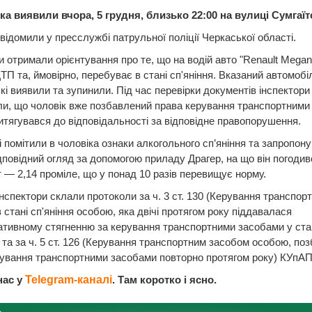
а виявили вчора, 5 грудня, близько 22:00 на вулиці Сумгаїтс
відомили у пресслужбі патрульної поліції Черкаської області.
и отримали орієнтування про те, що на водій авто "Renault Mega
ДТП та, ймовірно, перебуває в стані сп'яніння. Вказаний автомобі
кі виявили та зупинили. Під час перевірки документів інспектори
и, що чоловік вже позбавлений права керування транспортними
итягувався до відповідальності за відповідне правопорушення.
 помітили в чоловіка ознаки алкогольного сп’яніння та запропон
дповідний огляд за допомогою приладу Драгер, на що він погодив
 — 2,14 проміле, що у понад 10 разів перевищує норму.
інспектори склали протоколи за ч. 3 ст. 130 (Керування транспор
 стані сп'яніння особою, яка двічі протягом року піддавалася
ативному стягненню за керування транспортними засобами у ста
) та за ч. 5 ст. 126 (Керування транспортним засобом особою, п
ування транспортними засобами повторно протягом року) КУпАП
нас у
Telegram-каналі
. Там коротко і ясно.