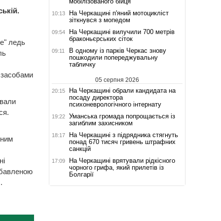
мобілізованого бійця
ькій.
На Черкащині п'яний мотоцикліст
10:13
зіткнувся з мопедом
На Черкащині вилучили 700 метрів
09:54
браконьєрських сіток
ne" ледь
В одному із парків Черкас знову
09:11
ль
пошкодили попереджувальну
табличку
 засобами
05 серпня 2026
На Черкащині обрали кандидата на
20:15
посаду директора
ували
психоневрологічного інтернату
ся.
Уманська громада попрощається із
19:22
загиблим захисником
На Черкащині з підрядника стягнуть
18:17
тним
понад 670 тисяч гривень штрафних
санкцій
ні
На Черкащині врятували рідкісного
17:09
чорного грифа, який прилетів із
озбавленою
Болгарії
.