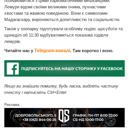
познайомитися з цими харизматичними мешканцями.
Лемури відомі своїми великими очима, пухнастими
хвостами та жвавою поведінкою. Вони є символами
Мадагаскару, вирізняються допитливістю та соціальністю.
Також у зоопарку підготували особливу подію: щосуботи та
щонеділі об 11:30 відбуватиметься показова годівля
лемурів.
Читайте нас у
Telegram-каналі
. Там коротко і ясно.
Якщо ви знайшли помилку, будь ласка, виділіть частину
тексту і натисніть Ctrl+Enter
Реклама