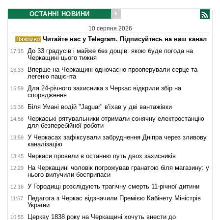
ОСТАННІ НОВИНИ
10 серпня 2026
Читайте нас у Telegram. Підписуйтесь на наш канал
До 33 градусів і майже без дощів: якою буде погода на
17:15
Черкащині цього тижня
Вперше на Черкащині одночасно прооперували серце та
16:33
легеню пацієнта
Для 24-річного захисника з Черкас відкрили збір на
15:59
спорядження
Біля Умані водій "Jaguar" в'їхав у дві вантажівки
15:38
Черкаські рятувальники отримали сонячну електростанцію
14:58
для безперебійної роботи
У Черкасах зафіксували забруднення Дніпра через зливову
13:59
каналізацію
Черкаси провели в останню путь двох захисників
13:45
На Черкащині чоловік погрожував гранатою біля магазину: у
12:29
нього вилучили боєприпаси
У Городищі розслідують трагічну смерть 11-річної дитини
12:16
Педагога з Черкас відзначили Премією Кабінету Міністрів
11:57
України
Церкву 1838 року на Черкащині хочуть внести до
10:55