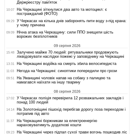
Держреєстру пам'яток
На Черкащині зіткнулися два авто та мотоцикл: є
10:07
постраждалий (ФОТО)
У Черкасах на кілька днів заборонять пити воду з-під крана:
09:29
у чому причина
Нічна атака на Черкащину: сили ППО знищили шість
09:09
ворожих безпілотників
09 серпня 2026
Залучено майже 70 людей: рятувальники продовжують
15:48
ліквідовувати наслідки пожежі у заповіднику на Черкащині
На Черкащині водійка на смерть збила велосипедиста
13:31
Негода на Черкащині: синоптики попередили про грози
11:03
На Уманщині чоловік напав на собаку з палицею та
09:51
намагався наїхати на іншу тварину
08 серпня 2026
У Черкасах поліція перевірила 12 розважальних закладів і
17:02
понад 100 людей
На Золотоніщині пішохід перебігав дорогу поза переходом і
14:14
потрапив під авто
На Черкащині боржникам за електроенергію
11:37
нараховуватимуть додаткові кошти
На Черкащині через підпал сухої трави вогонь пошкодив ліс
09:23