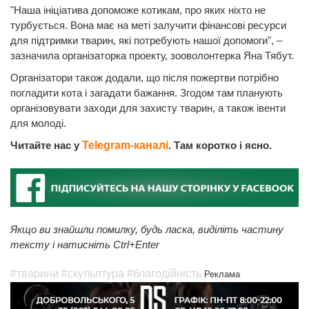
"Наша ініціатива допоможе котикам, про яких ніхто не
турбується. Вона має на меті залучити фінансові ресурси
для підтримки тварин, які потребують нашої допомоги", –
зазначила організаторка проекту, зооволонтерка Яна Тябут.
Організатори також додали, що після пожертви потрібно
погладити кота і загадати бажання. Згодом там планують
організовувати заходи для захисту тварин, а також івенти
для молоді.
Читайте нас у
Telegram-каналі
. Там коротко і ясно.
Якщо ви знайшли помилку, будь ласка, виділіть частину
тексту і натисніть Ctrl+Enter
#тварини
#скульптура
#благодійність
Реклама