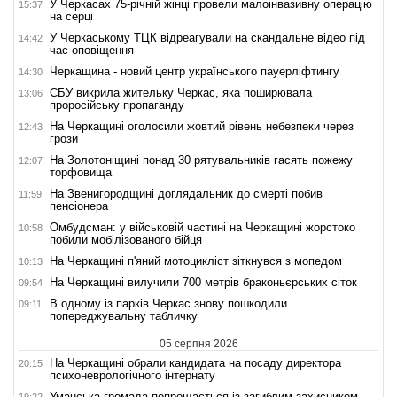
У Черкасах 75-річній жінці провели малоінвазивну операцію
15:37
на серці
У Черкаському ТЦК відреагували на скандальне відео під
14:42
час оповіщення
Черкащина - новий центр українського пауерліфтингу
14:30
СБУ викрила жительку Черкас, яка поширювала
13:06
проросійську пропаганду
На Черкащині оголосили жовтий рівень небезпеки через
12:43
грози
На Золотоніщині понад 30 рятувальників гасять пожежу
12:07
торфовища
На Звенигородщині доглядальник до смерті побив
11:59
пенсіонера
Омбудсман: у військовій частині на Черкащині жорстоко
10:58
побили мобілізованого бійця
На Черкащині п'яний мотоцикліст зіткнувся з мопедом
10:13
На Черкащині вилучили 700 метрів браконьєрських сіток
09:54
В одному із парків Черкас знову пошкодили
09:11
попереджувальну табличку
05 серпня 2026
На Черкащині обрали кандидата на посаду директора
20:15
психоневрологічного інтернату
Уманська громада попрощається із загиблим захисником