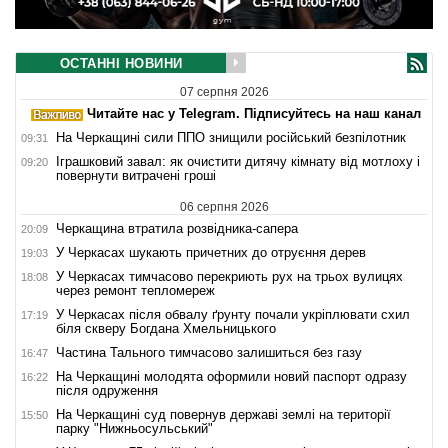
ОСТАННІ НОВИНИ
07 серпня 2026
Читайте нас у Telegram. Підписуйтесь на наш канал
На Черкащині сили ППО знищили російський безпілотник
09:31
Іграшковий завал: як очистити дитячу кімнату від мотлоху і
09:20
повернути витрачені гроші
06 серпня 2026
Черкащина втратила розвідника-сапера
20:09
У Черкасах шукають причетних до отруєння дерев
19:03
У Черкасах тимчасово перекриють рух на трьох вулицях
18:08
через ремонт тепломереж
У Черкасах після обвалу ґрунту почали укріплювати схил
17:19
біля скверу Богдана Хмельницького
Частина Тального тимчасово залишиться без газу
16:47
На Черкащині молодята оформили новий паспорт одразу
16:22
після одруження
На Черкащині суд повернув державі землі на території
15:50
парку "Нижньосульський"