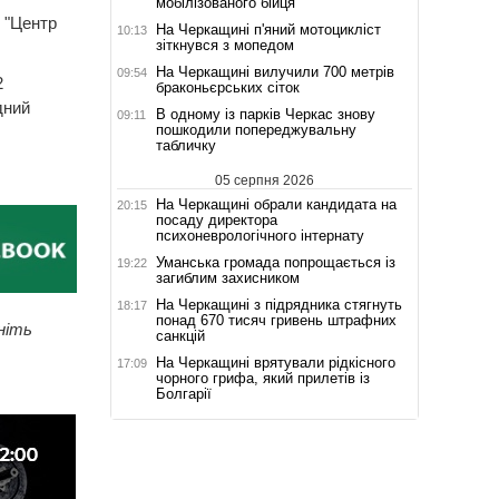
мобілізованого бійця
 "Центр
На Черкащині п'яний мотоцикліст
10:13
зіткнувся з мопедом
На Черкащині вилучили 700 метрів
09:54
2
браконьєрських сіток
дний
В одному із парків Черкас знову
09:11
пошкодили попереджувальну
табличку
05 серпня 2026
На Черкащині обрали кандидата на
20:15
посаду директора
психоневрологічного інтернату
Уманська громада попрощається із
19:22
загиблим захисником
На Черкащині з підрядника стягнуть
18:17
понад 670 тисяч гривень штрафних
ніть
санкцій
На Черкащині врятували рідкісного
17:09
чорного грифа, який прилетів із
Болгарії