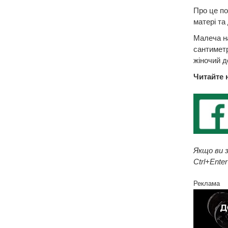
Про це по
матері та
Малеча на
сантиметр
жіночий д
Читайте 
Якщо ви з
Ctrl+Enter
Реклама