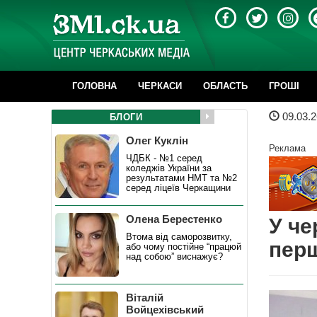
ГОЛОВНА
ЧЕРКАСИ
ОБЛАСТЬ
ГРОШІ
09.03.2
БЛОГИ
Олег Куклін
Реклама
ЧДБК - №1 серед
коледжів України за
результатами НМТ та №2
серед ліцеїв Черкащини
Олена Берестенко
У че
Втома від саморозвитку,
пер
або чому постійне “працюй
над собою” виснажує?
Віталій
Войцехівський