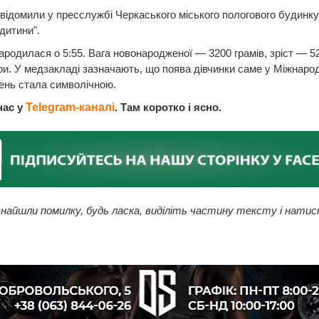
відомили у пресслужбі Черкаського міського пологового будинку
 дитини".
родилася о 5:55. Вага новонародженої — 3200 грамів, зріст — 5
и. У медзакладі зазначають, що поява дівчинки саме у Міжнаро
ень стала символічною.
нас у
Telegram-каналі
. Там коротко і ясно.
найшли помилку, будь ласка, виділіть частину тексту і натис