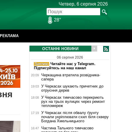
Четвер, 6 серпня 2026
28°
РЕКЛАМА
ОСТАННІ НОВИНИ
06 серпня 2026
Читайте нас у Telegram.
Підписуйтесь на наш канал
Черкащина втратила розвідника-
20:09
сапера
У Черкасах шукають причетних до
19:03
отруєння дерев
зня
У Черкасах тимчасово перекриють
18:08
рух на трьох вулицях через ремонт
тепломереж
У Черкасах після обвалу ґрунту
17:19
почали укріплювати схил біля скверу
Богдана Хмельницького
Частина Тального тимчасово
16:47