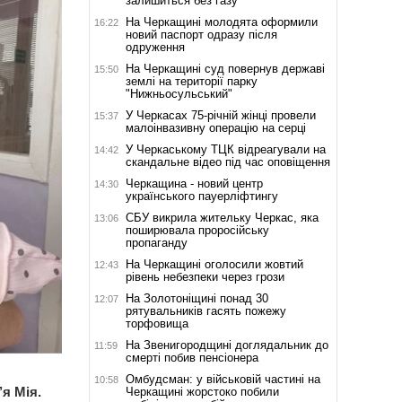
залишиться без газу
На Черкащині молодята оформили
16:22
новий паспорт одразу після
одруження
На Черкащині суд повернув державі
15:50
землі на території парку
"Нижньосульський"
У Черкасах 75-річній жінці провели
15:37
малоінвазивну операцію на серці
У Черкаському ТЦК відреагували на
14:42
скандальне відео під час оповіщення
Черкащина - новий центр
14:30
українського пауерліфтингу
СБУ викрила жительку Черкас, яка
13:06
поширювала проросійську
пропаганду
На Черкащині оголосили жовтий
12:43
рівень небезпеки через грози
На Золотоніщині понад 30
12:07
рятувальників гасять пожежу
торфовища
На Звенигородщині доглядальник до
11:59
смерті побив пенсіонера
Омбудсман: у військовій частині на
10:58
’я Мія.
Черкащині жорстоко побили