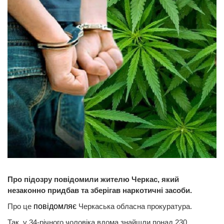
Про підозру повідомили жителю Черкас, який
незаконно придбав та зберігав наркотичні засоби.
Про це
повідомляє
Черкаська обласна прокуратура.
Так, у 34-річного чоловіка вдома знайшли понад 230