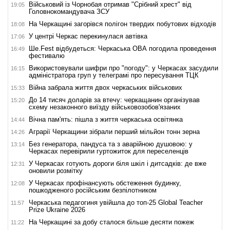
Військовий із Чорнобая отримав "Срібний хрест" від
19:05
Головнокомандувача ЗСУ
На Черкащині загорівся полігон твердих побутових відходів
18:08
У центрі Черкас перекинулася автівка
17:06
Ше.Fest відбудеться: Черкаська ОВА погодила проведення
16:49
фестивалю
Використовували шифри про "погоду": у Черкасах засудили
16:15
адміністратора груп у телеграмі про пересування ТЦК
Війна забрала життя двох черкаських військових
15:33
До 14 тисяч доларів за втечу: черкащанин організував
15:20
схему незаконного виїзду військовозобов'язаних
Вічна пам'ять: пішла з життя черкаська освітянка
14:44
Аграрії Черкащини зібрали перший мільйон тонн зерна
14:26
Без генератора, пандуса та з аварійною душовою: у
13:14
Черкасах перевірили гуртожиток для переселенців
У Черкасах готують дороги біля шкіл і дитсадків: де вже
12:31
оновили розмітку
У Черкасах профінансують обстеження будинку,
12:08
пошкодженого російським безпілотником
Черкаська педагогиня увійшла до топ-25 Global Teacher
11:57
Prize Ukraine 2026
На Черкащині за добу сталося більше десяти пожеж
11:22