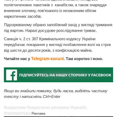
поліетиленових пакетиків з канабісом, а також знаряддя
вчинення злочину, пов’язаного із незаконним обігом
наркотичних засобів.
Підозрюваному обрано запобіжний захід у вигляді тримання
під вартою. Наразі досудове розслідування триває.
Санкція ч. 2 ст. 307 Кримінального кодексу України
передбачає покарання у вигляді позбавлення волі на строк
від шести до десяти років, з конфіскацією майна.
Читайте нас у
Telegram-каналі
. Там коротко і ясно.
Якщо ви знайшли помилку, будь ласка, виділіть частину
тексту і натисніть Ctrl+Enter
#наркотики
#наркотичні речовини
#канабіс
#прокуратура
Реклама