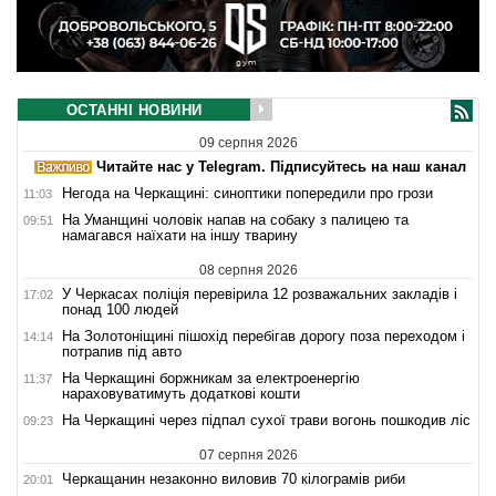
ОСТАННІ НОВИНИ
09 серпня 2026
Читайте нас у Telegram. Підписуйтесь на наш канал
Негода на Черкащині: синоптики попередили про грози
11:03
На Уманщині чоловік напав на собаку з палицею та
09:51
намагався наїхати на іншу тварину
08 серпня 2026
У Черкасах поліція перевірила 12 розважальних закладів і
17:02
понад 100 людей
На Золотоніщині пішохід перебігав дорогу поза переходом і
14:14
потрапив під авто
На Черкащині боржникам за електроенергію
11:37
нараховуватимуть додаткові кошти
На Черкащині через підпал сухої трави вогонь пошкодив ліс
09:23
07 серпня 2026
Черкащанин незаконно виловив 70 кілограмів риби
20:01