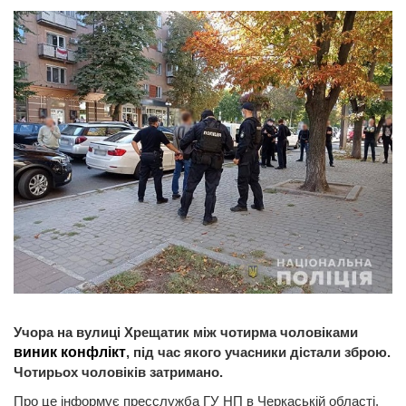
Учора на вулиці Хрещатик між чотирма чоловіками
виник конфлікт
, під час якого учасники дістали зброю.
Чотирьох чоловіків затримано.
Про це інформує пресслужба ГУ НП в Черкаській області.