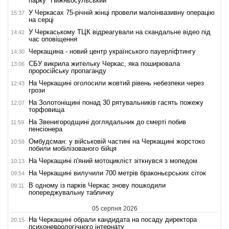
парку "Нижньосульський"
У Черкасах 75-річній жінці провели малоінвазивну операцію
15:37
на серці
У Черкаському ТЦК відреагували на скандальне відео під
14:42
час оповіщення
Черкащина - новий центр українського пауерліфтингу
14:30
СБУ викрила жительку Черкас, яка поширювала
13:06
проросійську пропаганду
На Черкащині оголосили жовтий рівень небезпеки через
12:43
грози
На Золотоніщині понад 30 рятувальників гасять пожежу
12:07
торфовища
На Звенигородщині доглядальник до смерті побив
11:59
пенсіонера
Омбудсман: у військовій частині на Черкащині жорстоко
10:58
побили мобілізованого бійця
На Черкащині п'яний мотоцикліст зіткнувся з мопедом
10:13
На Черкащині вилучили 700 метрів браконьєрських сіток
09:54
В одному із парків Черкас знову пошкодили
09:11
попереджувальну табличку
05 серпня 2026
На Черкащині обрали кандидата на посаду директора
20:15
психоневрологічного інтернату