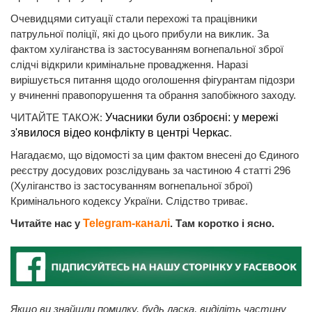
Очевидцями ситуації стали перехожі та працівники
патрульної поліції, які до цього прибули на виклик. За
фактом хуліганства із застосуванням вогнепальної зброї
слідчі відкрили кримінальне провадження. Наразі
вирішується питання щодо оголошення фігурантам підозри
у вчиненні правопорушення та обрання запобіжного заходу.
ЧИТАЙТЕ ТАКОЖ:
Учасники були озброєні: у мережі
з'явилося відео конфлікту в центрі Черкас
.
Нагадаємо, що відомості за цим фактом внесені до Єдиного
реєстру досудових розслідувань за частиною 4 статті 296
(Хуліганство із застосуванням вогнепальної зброї)
Кримінального кодексу України. Слідство триває.
Читайте нас у
Telegram-каналі
. Там коротко і ясно.
Якщо ви знайшли помилку, будь ласка, виділіть частину