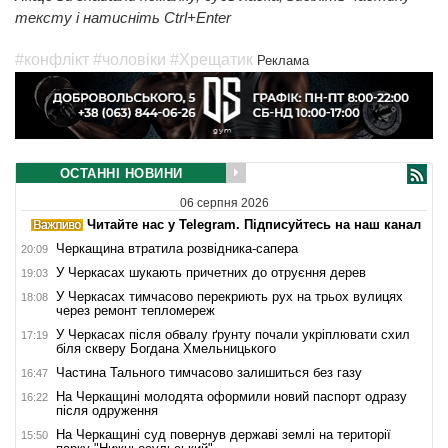
тексту і натисніть Ctrl+Enter
#конфлікт
#чоловіки
#Хрещатик
Реклама
ОСТАННІ НОВИНИ
06 серпня 2026
Читайте нас у Telegram. Підписуйтесь на наш канал
Черкащина втратила розвідника-сапера
20:09
У Черкасах шукають причетних до отруєння дерев
19:03
У Черкасах тимчасово перекриють рух на трьох вулицях
18:08
через ремонт тепломереж
У Черкасах після обвалу ґрунту почали укріплювати схил
17:19
біля скверу Богдана Хмельницького
Частина Тального тимчасово залишиться без газу
16:47
На Черкащині молодята оформили новий паспорт одразу
16:22
після одруження
На Черкащині суд повернув державі землі на території
15:50