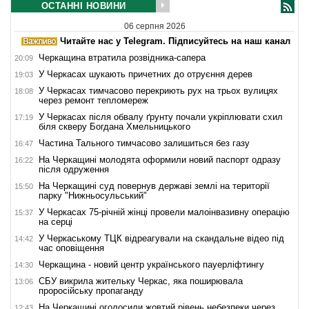
ОСТАННІ НОВИНИ
06 серпня 2026
Читайте нас у Telegram. Підписуйтесь на наш канал
Черкащина втратила розвідника-сапера
20:09
У Черкасах шукають причетних до отруєння дерев
19:03
У Черкасах тимчасово перекриють рух на трьох вулицях
18:08
через ремонт тепломереж
У Черкасах після обвалу ґрунту почали укріплювати схил
17:19
біля скверу Богдана Хмельницького
Частина Тального тимчасово залишиться без газу
16:47
На Черкащині молодята оформили новий паспорт одразу
16:22
після одруження
На Черкащині суд повернув державі землі на території
15:50
парку "Нижньосульський"
У Черкасах 75-річній жінці провели малоінвазивну операцію
15:37
на серці
У Черкаському ТЦК відреагували на скандальне відео під
14:42
час оповіщення
Черкащина - новий центр українського пауерліфтингу
14:30
СБУ викрила жительку Черкас, яка поширювала
13:06
проросійську пропаганду
На Черкащині оголосили жовтий рівень небезпеки через
12:43