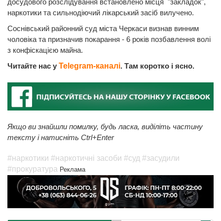
досудового розслідування встановлено місця "закладок",
наркотики та сильнодіючий лікарський засіб вилучено.
Соснівський районний суд міста Черкаси визнав винним
чоловіка та призначив покарання - 6 років позбавлення волі
з конфіскацією майна.
Читайте нас у
Telegram-каналі
. Там коротко і ясно.
Якщо ви знайшли помилку, будь ласка, виділіть частину
тексту і натисніть Ctrl+Enter
#наркотики
#наркотичні засоби
#суд
#засудили
#прокуратура
Реклама