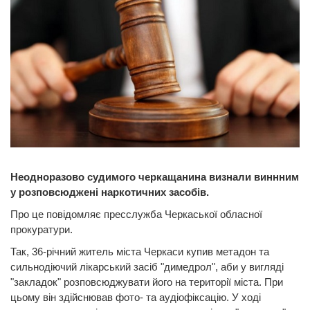
Неодноразово судимого черкащанина визнали виннним
у розповсюджені наркотичних засобів.
Про це повідомляє пресслужба Черкаської обласної
прокуратури.
Так, 36-річний житель міста Черкаси купив метадон та
сильнодіючий лікарський засіб "димедрол", аби у вигляді
"закладок" розповсюджувати його на території міста. При
цьому він здійснював фото- та аудіофіксацію. У ході