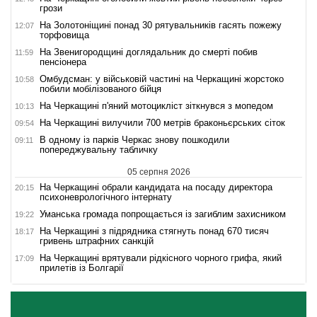
грози
На Золотоніщині понад 30 рятувальників гасять пожежу
12:07
торфовища
На Звенигородщині доглядальник до смерті побив
11:59
пенсіонера
Омбудсман: у військовій частині на Черкащині жорстоко
10:58
побили мобілізованого бійця
На Черкащині п'яний мотоцикліст зіткнувся з мопедом
10:13
На Черкащині вилучили 700 метрів браконьєрських сіток
09:54
В одному із парків Черкас знову пошкодили
09:11
попереджувальну табличку
05 серпня 2026
На Черкащині обрали кандидата на посаду директора
20:15
психоневрологічного інтернату
Уманська громада попрощається із загиблим захисником
19:22
На Черкащині з підрядника стягнуть понад 670 тисяч
18:17
гривень штрафних санкцій
На Черкащині врятували рідкісного чорного грифа, який
17:09
прилетів із Болгарії