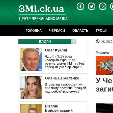
ГОЛОВНА
ЧЕРКАСИ
ОБЛАСТЬ
ГРОШІ
03.03.1
БЛОГИ
Олег Куклін
Реклама
ЧДБК - №1 серед
коледжів України за
результатами НМТ та №2
серед ліцеїв Черкащини
Олена Берестенко
У Че
Втома від саморозвитку,
заги
або чому постійне “працюй
над собою” виснажує?
Віталій
Войцехівський