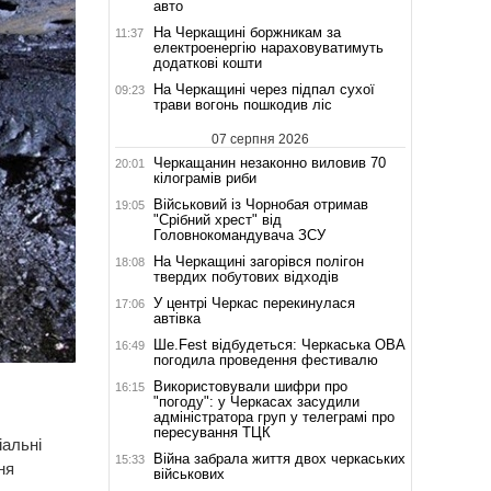
авто
На Черкащині боржникам за
11:37
електроенергію нараховуватимуть
додаткові кошти
На Черкащині через підпал сухої
09:23
трави вогонь пошкодив ліс
07 серпня 2026
Черкащанин незаконно виловив 70
20:01
кілограмів риби
Військовий із Чорнобая отримав
19:05
"Срібний хрест" від
Головнокомандувача ЗСУ
На Черкащині загорівся полігон
18:08
твердих побутових відходів
У центрі Черкас перекинулася
17:06
автівка
Ше.Fest відбудеться: Черкаська ОВА
16:49
погодила проведення фестивалю
Використовували шифри про
16:15
"погоду": у Черкасах засудили
адміністратора груп у телеграмі про
пересування ТЦК
іальні
Війна забрала життя двох черкаських
15:33
ня
військових