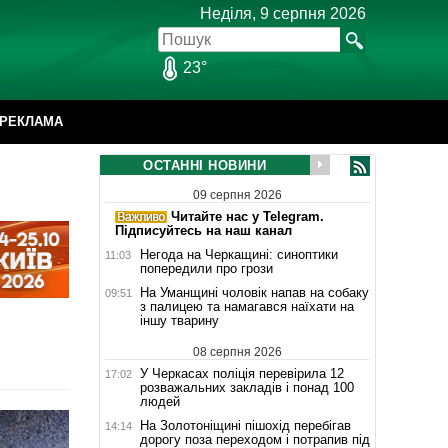
Неділя, 9 серпня 2026
23°
РЕКЛАМА
ОСТАННІ НОВИНИ
09 серпня 2026
Читайте нас у Telegram.
Підписуйтесь на наш канал
Негода на Черкащині: синоптики
11:03
попередили про грози
На Уманщині чоловік напав на собаку
09:51
з палицею та намагався наїхати на
іншу тварину
08 серпня 2026
У Черкасах поліція перевірила 12
17:02
розважальних закладів і понад 100
людей
На Золотоніщині пішохід перебігав
14:14
дорогу поза переходом і потрапив під