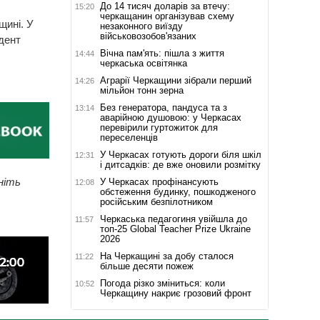
До 14 тисяч доларів за втечу:
15:20
черкащанин організував схему
щині. У
незаконного виїзду
військовозобов'язаних
идент
Вічна пам'ять: пішла з життя
14:44
черкаська освітянка
Аграрії Черкащини зібрали перший
14:26
мільйон тонн зерна
Без генератора, пандуса та з
13:14
аварійною душовою: у Черкасах
перевірили гуртожиток для
переселенців
У Черкасах готують дороги біля шкіл
12:31
і дитсадків: де вже оновили розмітку
ніть
У Черкасах профінансують
12:08
обстеження будинку, пошкодженого
російським безпілотником
Черкаська педагогиня увійшла до
11:57
топ-25 Global Teacher Prize Ukraine
2026
На Черкащині за добу сталося
11:22
більше десяти пожеж
Погода різко зміниться: коли
10:52
Черкащину накриє грозовий фронт