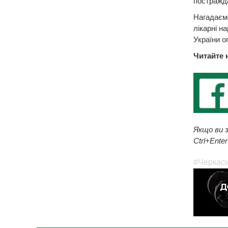
постражд
Нагадаємо
лікарні н
України о
Читайте 
Якщо ви з
Ctrl+Enter
#Черкас