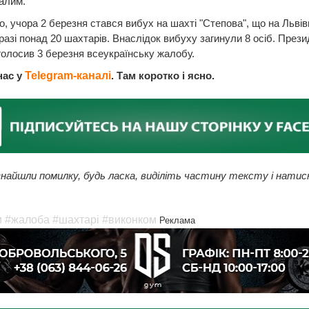
алим.
, учора 2 березня стався вибух на шахті "Степова", що на Львів
аразі понад 20 шахтарів. Внаслідок вибуху загинули 8 осіб. През
голосив 3 березня всеукраїнську жалобу.
нас у
Telegram-каналі
. Там коротко і ясно.
найшли помилку, будь ласка, виділіть частину тексту і натис
и
#жалоба
#шахтарі
#виконком
Реклама