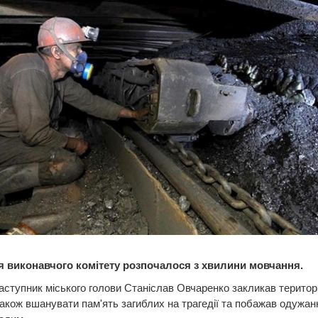
я виконавчого комітету розпочалося з хвилини мовчання.
ступник міського голови Станіслав Овчаренко закликав територ
акож вшанувати пам'ять загиблих на трагедії та побажав одужан