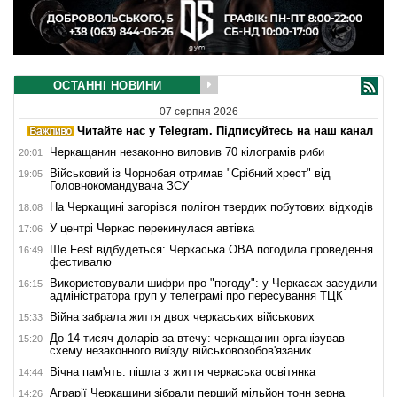
ОСТАННІ НОВИНИ
07 серпня 2026
Читайте нас у Telegram. Підписуйтесь на наш канал
Черкащанин незаконно виловив 70 кілограмів риби
20:01
Військовий із Чорнобая отримав "Срібний хрест" від
19:05
Головнокомандувача ЗСУ
На Черкащині загорівся полігон твердих побутових відходів
18:08
У центрі Черкас перекинулася автівка
17:06
Ше.Fest відбудеться: Черкаська ОВА погодила проведення
16:49
фестивалю
Використовували шифри про "погоду": у Черкасах засудили
16:15
адміністратора груп у телеграмі про пересування ТЦК
Війна забрала життя двох черкаських військових
15:33
До 14 тисяч доларів за втечу: черкащанин організував
15:20
схему незаконного виїзду військовозобов'язаних
Вічна пам'ять: пішла з життя черкаська освітянка
14:44
Аграрії Черкащини зібрали перший мільйон тонн зерна
14:26