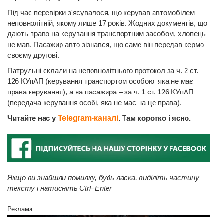
Під час перевірки з'ясувалося, що керував автомобілем
неповнолітній, якому лише 17 років. Жодних документів, що
дають право на керування транспортним засобом, хлопець
не мав. Пасажир авто зізнався, що саме він передав кермо
своєму другові.
Патрульні склали на неповнолітнього протокол за ч. 2 ст.
126 КУпАП (керування транспортом особою, яка не має
права керування), а на пасажира – за ч. 1 ст. 126 КУпАП
(передача керування особі, яка не має на це права).
Читайте нас у
Telegram-каналі
. Там коротко і ясно.
Якщо ви знайшли помилку, будь ласка, виділіть частину
тексту і натисніть Ctrl+Enter
Реклама