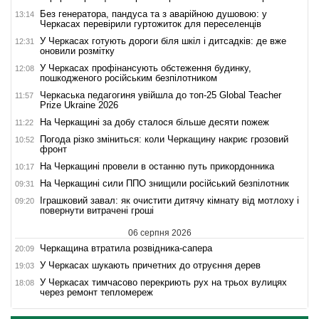
Без генератора, пандуса та з аварійною душовою: у
13:14
Черкасах перевірили гуртожиток для переселенців
У Черкасах готують дороги біля шкіл і дитсадків: де вже
12:31
оновили розмітку
У Черкасах профінансують обстеження будинку,
12:08
пошкодженого російським безпілотником
Черкаська педагогиня увійшла до топ-25 Global Teacher
11:57
Prize Ukraine 2026
На Черкащині за добу сталося більше десяти пожеж
11:22
Погода різко зміниться: коли Черкащину накриє грозовий
10:52
фронт
На Черкащині провели в останню путь прикордонника
10:17
На Черкащині сили ППО знищили російський безпілотник
09:31
Іграшковий завал: як очистити дитячу кімнату від мотлоху і
09:20
повернути витрачені гроші
06 серпня 2026
Черкащина втратила розвідника-сапера
20:09
У Черкасах шукають причетних до отруєння дерев
19:03
У Черкасах тимчасово перекриють рух на трьох вулицях
18:08
через ремонт тепломереж