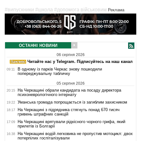
#випускники
#школа
#допомога військовим
Реклама
ОСТАННІ НОВИНИ
06 серпня 2026
Читайте нас у Telegram. Підписуйтесь на наш канал
В одному із парків Черкас знову пошкодили
09:11
попереджувальну табличку
05 серпня 2026
На Черкащині обрали кандидата на посаду директора
20:15
психоневрологічного інтернату
Уманська громада попрощається із загиблим захисником
19:22
На Черкащині з підрядника стягнуть понад 670 тисяч
18:17
гривень штрафних санкцій
На Черкащині врятували рідкісного чорного грифа, який
17:09
прилетів із Болгарії
На Черкащині водій легковика не пропустив мотоцикл: двох
16:38
потерпілих госпіталізували