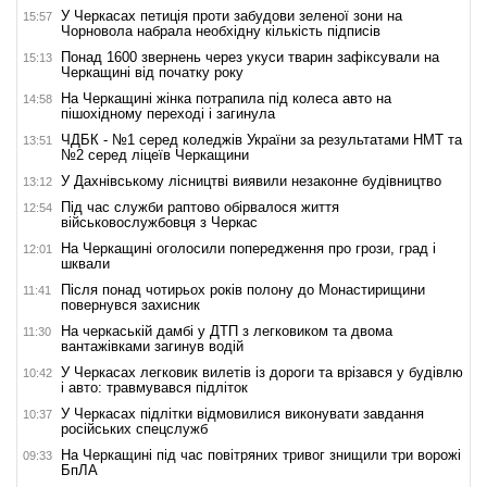
У Черкасах петиція проти забудови зеленої зони на
15:57
Чорновола набрала необхідну кількість підписів
Понад 1600 звернень через укуси тварин зафіксували на
15:13
Черкащині від початку року
На Черкащині жінка потрапила під колеса авто на
14:58
пішохідному переході і загинула
ЧДБК - №1 серед коледжів України за результатами НМТ та
13:51
№2 серед ліцеїв Черкащини
У Дахнівському лісництві виявили незаконне будівництво
13:12
Під час служби раптово обірвалося життя
12:54
військовослужбовця з Черкас
На Черкащині оголосили попередження про грози, град і
12:01
шквали
Після понад чотирьох років полону до Монастирищини
11:41
повернувся захисник
На черкаській дамбі у ДТП з легковиком та двома
11:30
вантажівками загинув водій
У Черкасах легковик вилетів із дороги та врізався у будівлю
10:42
і авто: травмувався підліток
У Черкасах підлітки відмовилися виконувати завдання
10:37
російських спецслужб
На Черкащині під час повітряних тривог знищили три ворожі
09:33
БпЛА