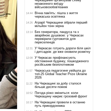
черкащанин організував схему
незаконного виїзду
військовозобов'язаних
Вічна пам'ять: пішла з життя
14:44
черкаська освітянка
Аграрії Черкащини зібрали перший
14:26
мільйон тонн зерна
Без генератора, пандуса та з
13:14
аварійною душовою: у Черкасах
перевірили гуртожиток для
переселенців
У Черкасах готують дороги біля шкіл
12:31
і дитсадків: де вже оновили розмітку
У Черкасах профінансують
12:08
обстеження будинку, пошкодженого
російським безпілотником
Черкаська педагогиня увійшла до
11:57
топ-25 Global Teacher Prize Ukraine
2026
На Черкащині за добу сталося
11:22
більше десяти пожеж
Погода різко зміниться: коли
10:52
Черкащину накриє грозовий фронт
На Черкащині провели в останню
10:17
путь прикордонника