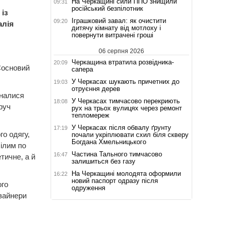
На Черкащині сили ППО знищили
09:31
російський безпілотник
із
Іграшковий завал: як очистити
09:20
алія
дитячу кімнату від мотлоху і
повернути витрачені гроші
06 серпня 2026
Черкащина втратила розвідника-
20:09
«Сосновий
сапера
У Черкасах шукають причетних до
19:03
отруєння дерев
зналися
У Черкасах тимчасово перекриють
18:08
руч
рух на трьох вулицях через ремонт
тепломереж
У Черкасах після обвалу ґрунту
17:19
го одягу,
почали укріплювати схил біля скверу
Богдана Хмельницького
білим по
Частина Тального тимчасово
16:47
тичне, а й
залишиться без газу
На Черкащині молодята оформили
16:22
новий паспорт одразу після
ого
одруження
изайнери