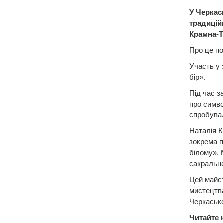
У Черкас
традицій
Крамна-Т
Про це по
Участь у 
бір».
Під час з
про симво
спробувал
Наталія К
зокрема п
білому». 
сакральне
Цей майст
мистецтва
Черкасько
Читайте 