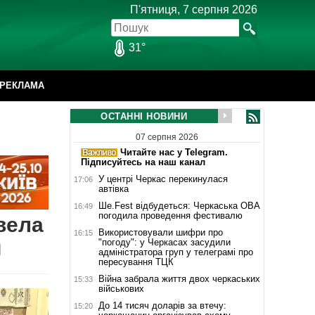
П'ятниця, 7 серпня 2026
31°
РЕКЛАМА
ОСТАННІ НОВИНИ
07 серпня 2026
Читайте нас у Telegram.
Підписуйтесь на наш канал
У центрі Черкас перекинулася
17:06
автівка
Ше.Fest відбудеться: Черкаська ОВА
16:49
погодила проведення фестивалю
вела
Використовували шифри про
16:15
й
"погоду": у Черкасах засудили
адміністратора груп у телеграмі про
пересування ТЦК
Війна забрала життя двох черкаських
15:33
військових
До 14 тисяч доларів за втечу:
15:20