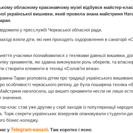
ькому обласному краєзнавчому музеї відбувся майстер-клас 
ної української вишивки, який провела знана майстриня Нат
аран.
відомили у пресслужбі Черкаської обласної ради.
заході взяли діти, які нині проходять оздоровлення в санаторії 
аняття учасники познайомилися з техніками давньої вишивки, ді
ліку орнаментів, які здавна виконували роль оберегів, та власно
и створити елементи в техніці «Солов’їні вічка».
рамна-Таран розповіла дітям про традиції українського вишивано
ро особливості черкаського регіону, де була поширена техніка «
Майстриня наголосила, що вишиті орнаменти несли не лише есте
 значення.
ер-клас став уже другим у серії заходів із популяризації народн
. Торік секрети українських візерунків опановували студенти-д
го бізнес-коледжу.
нас у
Telegram-каналі
. Там коротко і ясно.