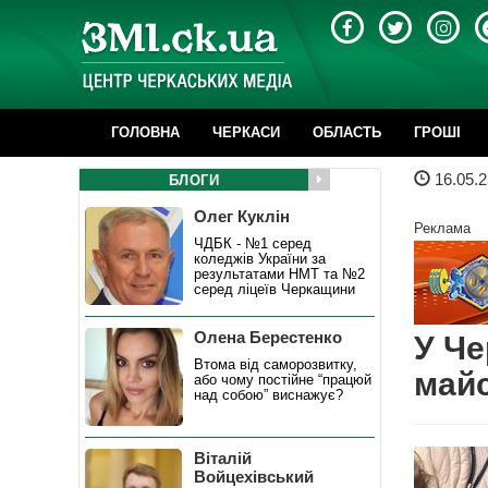
ГОЛОВНА
ЧЕРКАСИ
ОБЛАСТЬ
ГРОШІ
16.05.2
БЛОГИ
Олег Куклін
Реклама
ЧДБК - №1 серед
коледжів України за
результатами НМТ та №2
серед ліцеїв Черкащини
Олена Берестенко
У Че
Втома від саморозвитку,
майс
або чому постійне “працюй
над собою” виснажує?
Віталій
Войцехівський