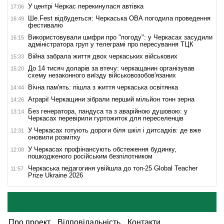
У центрі Черкас перекинулася автівка
17:06
Ше.Fest відбудеться: Черкаська ОВА погодила проведення
16:49
фестивалю
Використовували шифри про "погоду": у Черкасах засудили
16:15
адміністратора груп у телеграмі про пересування ТЦК
Війна забрала життя двох черкаських військових
15:33
До 14 тисяч доларів за втечу: черкащанин організував
15:20
схему незаконного виїзду військовозобов'язаних
Вічна пам'ять: пішла з життя черкаська освітянка
14:44
Аграрії Черкащини зібрали перший мільйон тонн зерна
14:26
Без генератора, пандуса та з аварійною душовою: у
13:14
Черкасах перевірили гуртожиток для переселенців
У Черкасах готують дороги біля шкіл і дитсадків: де вже
12:31
оновили розмітку
У Черкасах профінансують обстеження будинку,
12:08
пошкодженого російським безпілотником
Черкаська педагогиня увійшла до топ-25 Global Teacher
11:57
Prize Ukraine 2026
Про проект
Відповідальність
Контакти