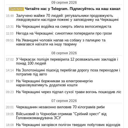
09 серпня 2026
Читайте нас у Telegram. Підписуйтесь на наш канал
Залучено майже 70 людей: рятувальники продовжують
15:48
ліквідовувати наслідки пожежі у заповіднику на Черкащині
На Черкащині водійка на смерть збила велосипедиста
13:31
Негода на Черкащині: синоптики попередили про грози
11:03
На Уманщині чоловік напав на собаку з палицею та
09:51
намагався наїхати на іншу тварину
08 серпня 2026
У Черкасах поліція перевірила 12 розважальних закладів і
17:02
понад 100 людей
На Золотоніщині пішохід перебігав дорогу поза переходом і
14:14
потрапив під авто
На Черкащині боржникам за електроенергію
11:37
нараховуватимуть додаткові кошти
На Черкащині через підпал сухої трави вогонь пошкодив ліс
09:23
07 серпня 2026
Черкащанин незаконно виловив 70 кілограмів риби
20:01
Військовий із Чорнобая отримав "Срібний хрест" від
19:05
Головнокомандувача ЗСУ
На Черкащині загорівся полігон твердих побутових відходів
18:08