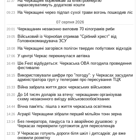
На Черкащині боржникам за електроенергію
11:37
нараховуватимуть додаткові кошти
На Черкащині через підпал сухої трави вогонь пошкодив ліс
09:23
07 серпня 2026
Черкащанин незаконно виловив 70 кілограмів риби
20:01
Військовий із Чорнобая отримав "Срібний хрест" від
19:05
Головнокомандувача ЗСУ
На Черкащині загорівся полігон твердих побутових відходів
18:08
У центрі Черкас перекинулася автівка
17:06
Ше.Fest відбудеться: Черкаська ОВА погодила проведення
16:49
фестивалю
Використовували шифри про "погоду": у Черкасах засудили
16:15
адміністратора груп у телеграмі про пересування ТЦК
Війна забрала життя двох черкаських військових
15:33
До 14 тисяч доларів за втечу: черкащанин організував
15:20
схему незаконного виїзду військовозобов'язаних
Вічна пам'ять: пішла з життя черкаська освітянка
14:44
Аграрії Черкащини зібрали перший мільйон тонн зерна
14:26
Без генератора, пандуса та з аварійною душовою: у
13:14
Черкасах перевірили гуртожиток для переселенців
У Черкасах готують дороги біля шкіл і дитсадків: де вже
12:31
оновили розмітку