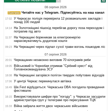
ОСТАННІ НОВИНИ
08 серпня 2026
Читайте нас у Telegram. Підписуйтесь на наш канал
У Черкасах поліція перевірила 12 розважальних закладів і
17:02
понад 100 людей
На Золотоніщині пішохід перебігав дорогу поза переходом і
14:14
потрапив під авто
На Черкащині боржникам за електроенергію
11:37
нараховуватимуть додаткові кошти
На Черкащині через підпал сухої трави вогонь пошкодив ліс
09:23
07 серпня 2026
Черкащанин незаконно виловив 70 кілограмів риби
20:01
Військовий із Чорнобая отримав "Срібний хрест" від
19:05
Головнокомандувача ЗСУ
На Черкащині загорівся полігон твердих побутових відходів
18:08
У центрі Черкас перекинулася автівка
17:06
Ше.Fest відбудеться: Черкаська ОВА погодила проведення
16:49
фестивалю
Використовували шифри про "погоду": у Черкасах засудили
16:15
адміністратора груп у телеграмі про пересування ТЦК
Війна забрала життя двох черкаських військових
15:33