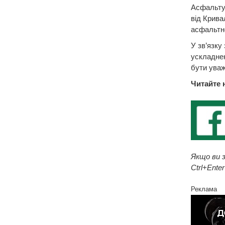
Асфальтув
від Крива
асфальтно
У зв’язку
ускладнен
бути уваж
Читайте 
Якщо ви з
Ctrl+Enter
Реклама