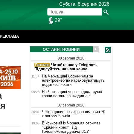
Субота, 8 серпня 2026
29°
РЕКЛАМА
ОСТАННІ НОВИНИ
08 серпня 2026
Читайте нас у Telegram.
Підписуйтесь на наш канал
На Черкащині боржникам за
11:37
електроенергію нараховуватимуть
додаткові кошти
На Черкащині через підпал сухої
09:23
а
трави вогонь пошкодив ліс
ня
07 серпня 2026
Черкащанин незаконно виловив 70
20:01
кілограмів риби
Військовий із Чорнобая отримав
19:05
"Срібний хрест" від
Головнокомандувача ЗСУ