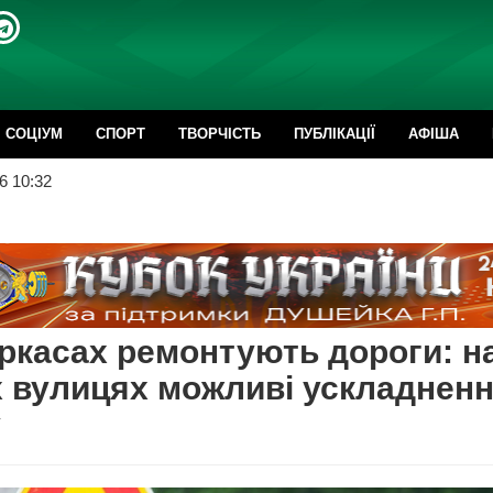
CОЦІУМ
СПОРТ
ТВОРЧІСТЬ
ПУБЛІКАЦІЇ
АФІША
6 10:32
ркасах ремонтують дороги: н
 вулицях можливі ускладнен
у