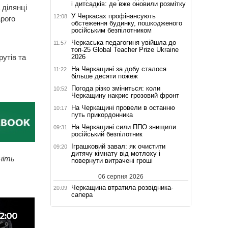
і дитсадків: де вже оновили розмітку
 ділянці
У Черкасах профінансують
12:08
рого
обстеження будинку, пошкодженого
російським безпілотником
Черкаська педагогиня увійшла до
11:57
топ-25 Global Teacher Prize Ukraine
2026
утів та
На Черкащині за добу сталося
11:22
більше десяти пожеж
Погода різко зміниться: коли
10:52
Черкащину накриє грозовий фронт
На Черкащині провели в останню
10:17
путь прикордонника
На Черкащині сили ППО знищили
09:31
російський безпілотник
Іграшковий завал: як очистити
09:20
дитячу кімнату від мотлоху і
ніть
повернути витрачені гроші
06 серпня 2026
Черкащина втратила розвідника-
20:09
сапера