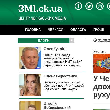
ГОЛОВНА
ЧЕРКАСИ
ОБЛАСТЬ
ГРОШІ
01.06.2
БЛОГИ
Олег Куклін
Реклама
ЧДБК - №1 серед
коледжів України за
результатами НМТ та №2
серед ліцеїв Черкащини
Олена Берестенко
У Че
Втома від саморозвитку,
двох
або чому постійне “працюй
над собою” виснажує?
рух
Віталій
Войцехівський