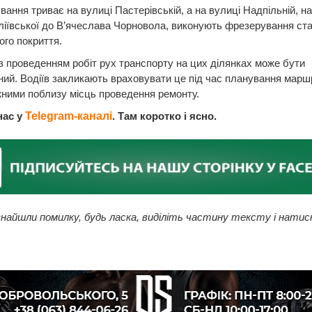
ання триває на вулиці Пастерівській, а на вулиці Надпільній, на
ліївської до В’ячеслава Чорновола, виконують фрезерування ста
го покриття.
 з проведенням робіт рух транспорту на цих ділянках може бути
ий. Водіїв закликають враховувати це під час планування маршр
ними поблизу місць проведення ремонту.
нас у
Telegram-каналі
. Там коротко і ясно.
найшли помилку, будь ласка, виділіть частину тексту і натис