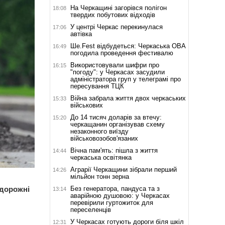
На Черкащині загорівся полігон
18:08
твердих побутових відходів
У центрі Черкас перекинулася
17:06
автівка
Ше.Fest відбудеться: Черкаська ОВА
16:49
погодила проведення фестивалю
Використовували шифри про
16:15
"погоду": у Черкасах засудили
адміністратора груп у телеграмі про
пересування ТЦК
Війна забрала життя двох черкаських
15:33
військових
До 14 тисяч доларів за втечу:
15:20
черкащанин організував схему
незаконного виїзду
військовозобов'язаних
Вічна пам'ять: пішла з життя
14:44
черкаська освітянка
Аграрії Черкащини зібрали перший
14:26
мільйон тонн зерна
Без генератора, пандуса та з
 дорожні
13:14
аварійною душовою: у Черкасах
перевірили гуртожиток для
переселенців
У Черкасах готують дороги біля шкіл
12:31