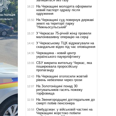
залишиться без газу
На Черкащині молодята оформили
16:22
новий паспорт одразу після
одруження
На Черкащині суд повернув державі
15:50
землі на території парку
"Нижньосульський"
У Черкасах 75-річній жінці провели
15:37
малоінвазивну операцію на серці
У Черкаському ТЦК відреагували на
14:42
скандальне відео під час оповіщення
Черкащина - новий центр
14:30
українського пауерліфтингу
СБУ викрила жительку Черкас, яка
13:06
поширювала проросійську
пропаганду
На Черкащині оголосили жовтий
12:43
рівень небезпеки через грози
На Золотоніщині понад 30
12:07
рятувальників гасять пожежу
торфовища
На Звенигородщині доглядальник до
11:59
смерті побив пенсіонера
Омбудсман: у військовій частині на
10:58
Черкащині жорстоко побили