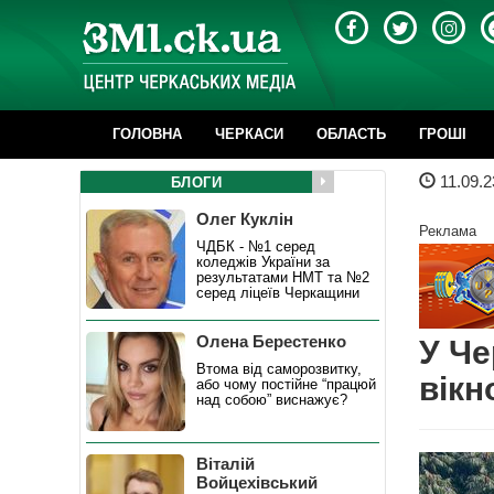
ГОЛОВНА
ЧЕРКАСИ
ОБЛАСТЬ
ГРОШІ
11.09.2
БЛОГИ
Олег Куклін
Реклама
ЧДБК - №1 серед
коледжів України за
результатами НМТ та №2
серед ліцеїв Черкащини
Олена Берестенко
У Че
Втома від саморозвитку,
вікн
або чому постійне “працюй
над собою” виснажує?
Віталій
Войцехівський