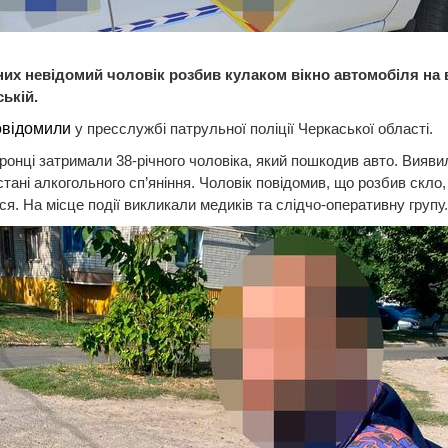
них невідомий чоловік розбив кулаком вікно автомобіля на 
ькій.
овідомили
у пресслужбі патрульної поліції Черкаської області.
онці затримали 38-річного чоловіка, який пошкодив авто. Вияви
 стані алкогольного сп’яніння. Чоловік повідомив, що розбив скло
ся. На місце події викликали медиків та слідчо-оперативну групу.