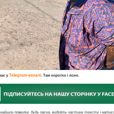
нас у
Telegram-каналі
. Там коротко і ясно.
найшли помилку, будь ласка, виділіть частину тексту і натис