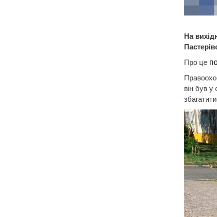
На вихід
Пастерівс
Про це
п
Правоохор
він був у
збагатити