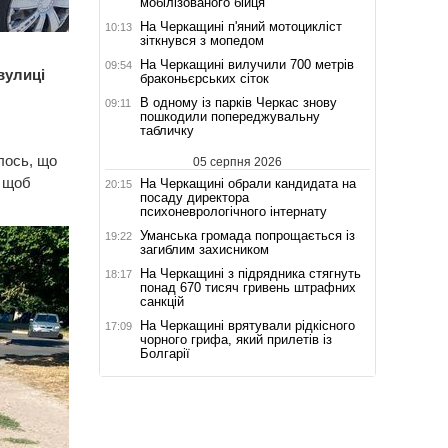
мобілізованого бійця
На Черкащині п'яний мотоцикліст
10:13
зіткнувся з мопедом
На Черкащині вилучили 700 метрів
09:54
вулиці
браконьєрських сіток
В одному із парків Черкас знову
09:11
пошкодили попереджувальну
табличку
лось, що
05 серпня 2026
, щоб
На Черкащині обрали кандидата на
20:15
посаду директора
психоневрологічного інтернату
Уманська громада попрощається із
19:22
загиблим захисником
На Черкащині з підрядника стягнуть
18:17
понад 670 тисяч гривень штрафних
санкцій
На Черкащині врятували рідкісного
17:09
чорного грифа, який прилетів із
Болгарії