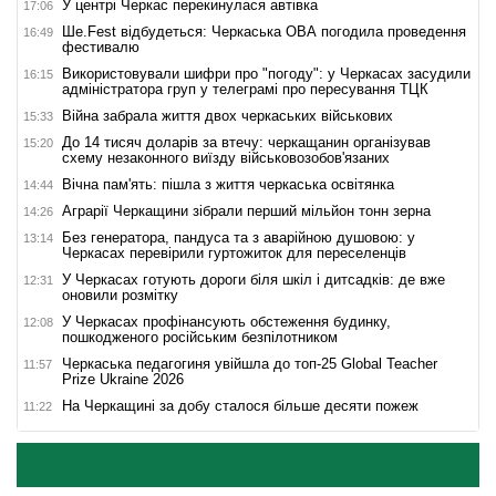
У центрі Черкас перекинулася автівка
17:06
Ше.Fest відбудеться: Черкаська ОВА погодила проведення
16:49
фестивалю
Використовували шифри про "погоду": у Черкасах засудили
16:15
адміністратора груп у телеграмі про пересування ТЦК
Війна забрала життя двох черкаських військових
15:33
До 14 тисяч доларів за втечу: черкащанин організував
15:20
схему незаконного виїзду військовозобов'язаних
Вічна пам'ять: пішла з життя черкаська освітянка
14:44
Аграрії Черкащини зібрали перший мільйон тонн зерна
14:26
Без генератора, пандуса та з аварійною душовою: у
13:14
Черкасах перевірили гуртожиток для переселенців
У Черкасах готують дороги біля шкіл і дитсадків: де вже
12:31
оновили розмітку
У Черкасах профінансують обстеження будинку,
12:08
пошкодженого російським безпілотником
Черкаська педагогиня увійшла до топ-25 Global Teacher
11:57
Prize Ukraine 2026
На Черкащині за добу сталося більше десяти пожеж
11:22