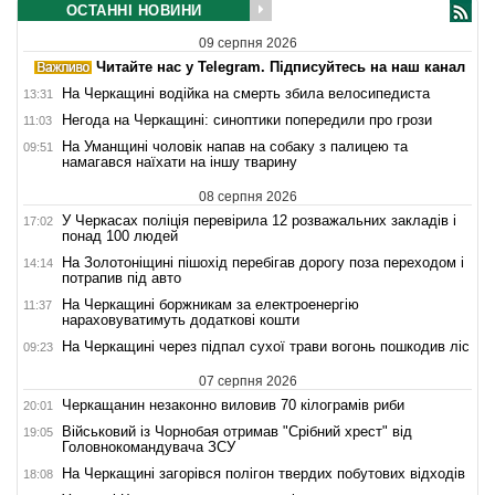
ОСТАННІ НОВИНИ
09 серпня 2026
Читайте нас у Telegram. Підписуйтесь на наш канал
На Черкащині водійка на смерть збила велосипедиста
13:31
Негода на Черкащині: синоптики попередили про грози
11:03
На Уманщині чоловік напав на собаку з палицею та
09:51
намагався наїхати на іншу тварину
08 серпня 2026
У Черкасах поліція перевірила 12 розважальних закладів і
17:02
понад 100 людей
На Золотоніщині пішохід перебігав дорогу поза переходом і
14:14
потрапив під авто
На Черкащині боржникам за електроенергію
11:37
нараховуватимуть додаткові кошти
На Черкащині через підпал сухої трави вогонь пошкодив ліс
09:23
07 серпня 2026
Черкащанин незаконно виловив 70 кілограмів риби
20:01
Військовий із Чорнобая отримав "Срібний хрест" від
19:05
Головнокомандувача ЗСУ
На Черкащині загорівся полігон твердих побутових відходів
18:08