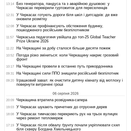
Без генератора, пандуса та з аварійною душовою: у
13:14
Черкасах перевірили гуртожиток для переселенців
У Черкасах готують дороги біля шкіл і дитсадків: де вже
12:31
оновили розмітку
У Черкасах профінансують обстеження будинку,
12:08
пошкодженого російським безпілотником
Черкаська педагогиня увійшла до топ-25 Global Teacher
11:57
Prize Ukraine 2026
На Черкащині за добу сталося більше десяти пожеж
11:22
Погода різко зміниться: коли Черкащину накриє грозовий
10:52
фронт
На Черкащині провели в останню путь прикордонника
10:17
На Черкащині сили ППО знищили російський безпілотник
09:31
Іграшковий завал: як очистити дитячу кімнату від мотлоху і
09:20
повернути витрачені гроші
06 серпня 2026
Черкащина втратила розвідника-сапера
20:09
У Черкасах шукають причетних до отруєння дерев
19:03
У Черкасах тимчасово перекриють рух на трьох вулицях
18:08
через ремонт тепломереж
У Черкасах після обвалу ґрунту почали укріплювати схил
17:19
біля скверу Богдана Хмельницького